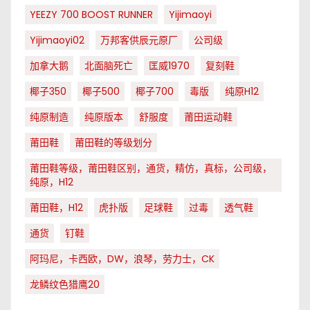
YEEZY 700 BOOST RUNNER
Yijimaoyi
Yijimaoyi02
万邦客供辰元原厂
公司级
加拿大鹅
北面脑死亡
匡威1970
复刻鞋
椰子350
椰子500
椰子700
毒版
纯原H12
纯原制造
纯原版本
舒服度
莆田运动鞋
莆田鞋
莆田鞋的等级划分
莆田鞋等级，莆田鞋区别，通货，精仿，真标，公司级，
纯原，H12
莆田鞋，H12
虎扑版
足球鞋
过毒
透气鞋
通货
钉鞋
阿玛尼，卡西欧，DW，浪琴，劳力士，CK
龙鳞纹色猎鹰20