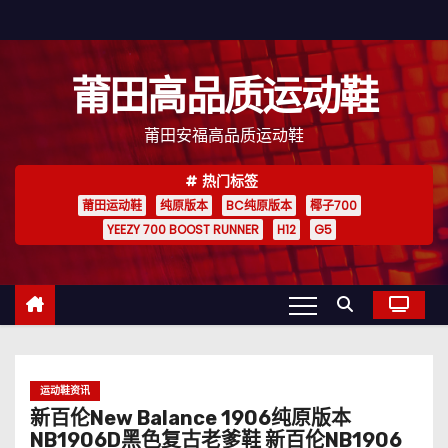
跳
至
内
莆田高品质运动鞋
容
莆田安福高品质运动鞋
热门标签
莆田运动鞋
纯原版本
BC纯原版本
椰子700
YEEZY 700 BOOST RUNNER
H12
G5
运动鞋资讯
新百伦New Balance 1906纯原版本
NB1906D黑色复古老爹鞋 新百伦NB1906