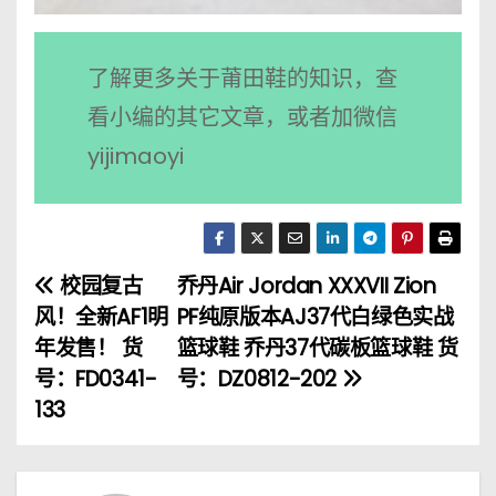
了解更多关于莆田鞋的知识，查
看小编的其它文章，或者加微信
yijimaoyi
校园复古
乔丹Air Jordan XXXVII Zion
文
风！全新AF1明
PF纯原版本AJ37代白绿色实战
章
年发售！ 货
篮球鞋 乔丹37代碳板篮球鞋 货
号：FD0341-
号：DZ0812-202
导
133
航