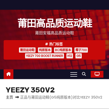
跳
至
内
莆田高品质运动鞋
容
莆田安福高品质运动鞋
热门标签
莆田运动鞋
纯原版本
BC纯原版本
椰子700
YEEZY 700 BOOST RUNNER
H12
G5
YEEZY 350V2
主页
正品与莆田运动鞋(G5纯原版本)对比YEEZY 350V2