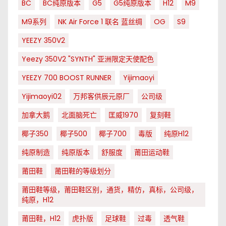
BC
BC纯原版本
G5
G5纯原版本
H12
M9
M9系列
NK Air Force 1 联名 蓝丝绸
OG
S9
YEEZY 350V2
Yeezy 350V2 "SYNTH" 亚洲限定天使配色
YEEZY 700 BOOST RUNNER
Yijimaoyi
Yijimaoyi02
万邦客供辰元原厂
公司级
加拿大鹅
北面脑死亡
匡威1970
复刻鞋
椰子350
椰子500
椰子700
毒版
纯原H12
纯原制造
纯原版本
舒服度
莆田运动鞋
莆田鞋
莆田鞋的等级划分
莆田鞋等级，莆田鞋区别，通货，精仿，真标，公司级，
纯原，H12
莆田鞋，H12
虎扑版
足球鞋
过毒
透气鞋