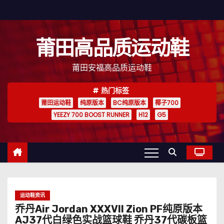
跳
至
内
莆田高品质运动鞋
容
莆田安福高品质运动鞋
热门标签
莆田运动鞋
纯原版本
BC纯原版本
椰子700
YEEZY 700 BOOST RUNNER
H12
G5
运动鞋资讯
乔丹Air Jordan XXXVII Zion PF纯原版本
AJ37代白绿色实战篮球鞋 乔丹37代碳板篮