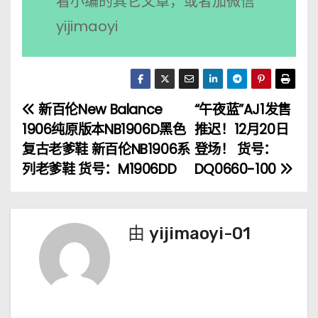
看小编的其它文章，或者加微信
yijimaoyi
新百伦New Balance
“午夜蓝”AJ1发售
文
1906纯原版本NB1906D黑色
推迟！12月20日
章
复古老爹鞋 新百伦NB1906系
登场！ 货号：
列老爹鞋 货号：M1906DD
DQ0660-100
导
航
由
yijimaoyi-01