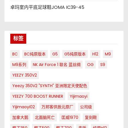
卓玛室内平底足球鞋JOMA IC39-45
标签
BC
BC纯原版本
G5
G5纯原版本
H12
M9
M9系列
NK Air Force 1 联名 蓝丝绸
OG
S9
YEEZY 350V2
Yeezy 350V2 "SYNTH" 亚洲限定天使配色
YEEZY 700 BOOST RUNNER
Yijimaoyi
Yijimaoyi02
万邦客供辰元原厂
公司级
加拿大鹅
北面脑死亡
匡威1970
复刻鞋