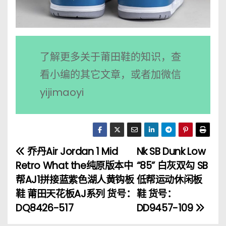
了解更多关于莆田鞋的知识，查
看小编的其它文章，或者加微信
yijimaoyi
乔丹Air Jordan 1 Mid
Nk SB Dunk Low
文
Retro What the纯原版本中
“85” 白灰双勾 SB
章
帮AJ1拼接蓝紫色湖人黄钩板
低帮运动休闲板
鞋 莆田天花板AJ系列 货号：
鞋 货号：
导
DQ8426-517
DD9457-109
航