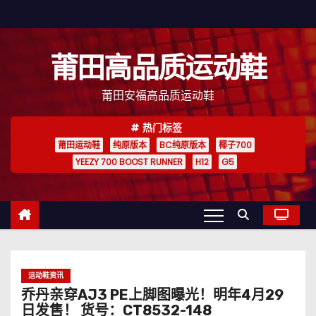
跳
至
内
莆田高品质运动鞋
容
莆田安福高品质运动鞋
热门标签
莆田运动鞋
纯原版本
BC纯原版本
椰子700
YEEZY 700 BOOST RUNNER
H12
G5
运动鞋资讯
乔丹亲穿AJ3 PE上脚图曝光！明年4月29
日发售！ 货号：CT8532-148