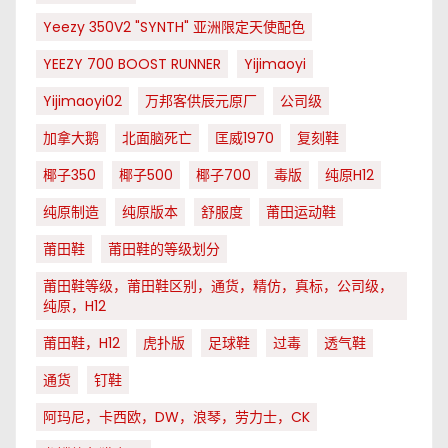
Yeezy 350V2 "SYNTH" 亚洲限定天使配色
YEEZY 700 BOOST RUNNER
Yijimaoyi
Yijimaoyi02
万邦客供辰元原厂
公司级
加拿大鹅
北面脑死亡
匡威1970
复刻鞋
椰子350
椰子500
椰子700
毒版
纯原H12
纯原制造
纯原版本
舒服度
莆田运动鞋
莆田鞋
莆田鞋的等级划分
莆田鞋等级，莆田鞋区别，通货，精仿，真标，公司级，
纯原，H12
莆田鞋，H12
虎扑版
足球鞋
过毒
透气鞋
通货
钉鞋
阿玛尼，卡西欧，DW，浪琴，劳力士，CK