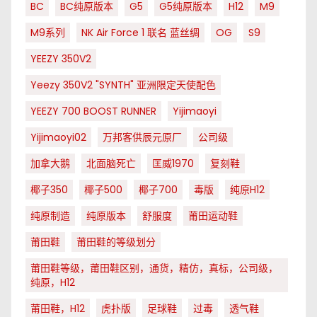
BC
BC纯原版本
G5
G5纯原版本
H12
M9
M9系列
NK Air Force 1 联名 蓝丝绸
OG
S9
YEEZY 350V2
Yeezy 350V2 "SYNTH" 亚洲限定天使配色
YEEZY 700 BOOST RUNNER
Yijimaoyi
Yijimaoyi02
万邦客供辰元原厂
公司级
加拿大鹅
北面脑死亡
匡威1970
复刻鞋
椰子350
椰子500
椰子700
毒版
纯原H12
纯原制造
纯原版本
舒服度
莆田运动鞋
莆田鞋
莆田鞋的等级划分
莆田鞋等级，莆田鞋区别，通货，精仿，真标，公司级，
纯原，H12
莆田鞋，H12
虎扑版
足球鞋
过毒
透气鞋