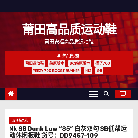
跳
至
内
莆田高品质运动鞋
容
莆田安福高品质运动鞋
热门标签
莆田运动鞋
纯原版本
BC纯原版本
椰子700
YEEZY 700 BOOST RUNNER
H12
G5
运动鞋资讯
Nk SB Dunk Low “85” 白灰双勾 SB低帮运
动休闲板鞋 货号：DD9457-109