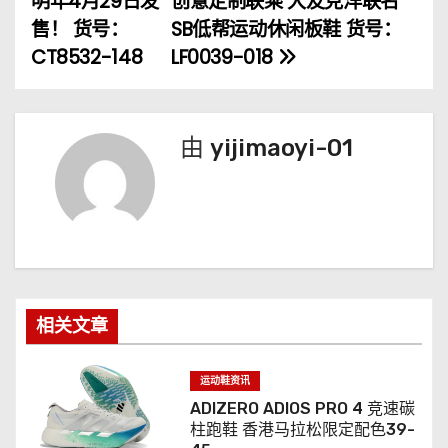
明年4月29日发
创意定制联乘 大友克洋联名
售！ 货号：
SB低帮运动休闲板鞋 货号：
导
CT8532-148
LF0039-018
航
由
yijimaoyi-01
相关文章
运动鞋资讯
ADIZERO ADIOS PRO 4 竞速碳
柱跑鞋 香港马拉松限定配色39-