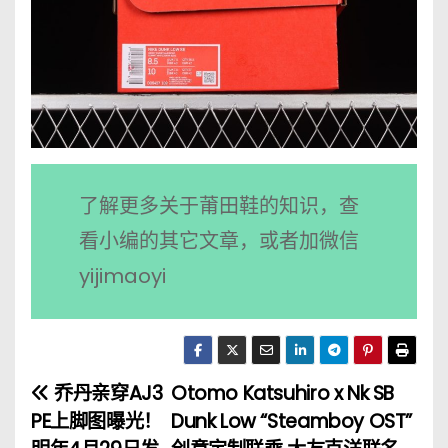
了解更多关于莆田鞋的知识，查
看小编的其它文章，或者加微信
yijimaoyi
乔丹亲穿AJ3
Otomo Katsuhiro x Nk SB
文
PE上脚图曝光！
Dunk Low “Steamboy OST”
章