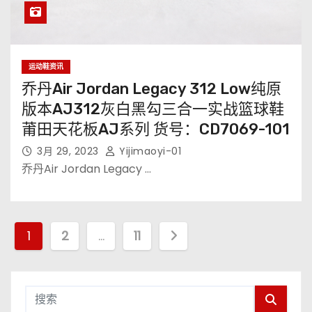
运动鞋资讯
乔丹Air Jordan Legacy 312 Low纯原
版本AJ312灰白黑勾三合一实战篮球鞋
莆田天花板AJ系列 货号：CD7069-101
3月 29, 2023
Yijimaoyi-01
乔丹Air Jordan Legacy …
文
1
2
…
11
章
导