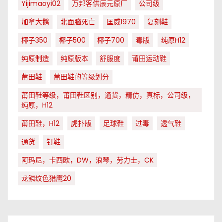
Yijimaoyi02
万邦客供辰元原厂
公司级
加拿大鹅
北面脑死亡
匡威1970
复刻鞋
椰子350
椰子500
椰子700
毒版
纯原H12
纯原制造
纯原版本
舒服度
莆田运动鞋
莆田鞋
莆田鞋的等级划分
莆田鞋等级，莆田鞋区别，通货，精仿，真标，公司级，
纯原，H12
莆田鞋，H12
虎扑版
足球鞋
过毒
透气鞋
通货
钉鞋
阿玛尼，卡西欧，DW，浪琴，劳力士，CK
龙鳞纹色猎鹰20