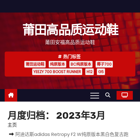
跳
至
内
莆田高品质运动鞋
容
莆田安福高品质运动鞋
热门标签
莆田运动鞋
纯原版本
BC纯原版本
椰子700
YEEZY 700 BOOST RUNNER
H12
G5
月度归档：
2023年3月
主页
阿迪达斯adidas Retropy F2 W纯原版本黑白色复古跑