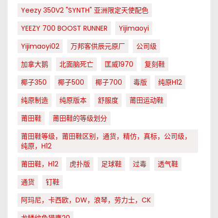
Yeezy 350V2 "SYNTH" 亚洲限定天使配色
YEEZY 700 BOOST RUNNER
Yijimaoyi
Yijimaoyi02
万邦客供辰元原厂
公司级
加拿大鹅
北面脑死亡
匡威1970
复刻鞋
椰子350
椰子500
椰子700
毒版
纯原H12
纯原制造
纯原版本
舒服度
莆田运动鞋
莆田鞋
莆田鞋的等级划分
莆田鞋等级，莆田鞋区别，通货，精仿，真标，公司级，
纯原，H12
莆田鞋，H12
虎扑版
足球鞋
过毒
透气鞋
通货
钉鞋
阿玛尼，卡西欧，DW，浪琴，劳力士，CK
龙鳞纹色猎鹰20