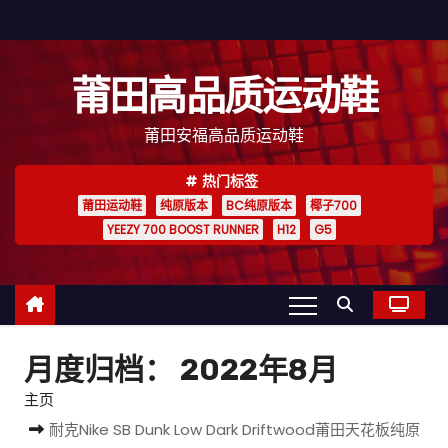
跳
至
内
莆田高品质运动鞋
容
莆田安福高品质运动鞋
热门标签
莆田运动鞋
纯原版本
BC纯原版本
椰子700
YEEZY 700 BOOST RUNNER
H12
G5
月度归档：
2022年8月
主页
耐克Nike SB Dunk Low Dark Driftwood莆田天花板纯原