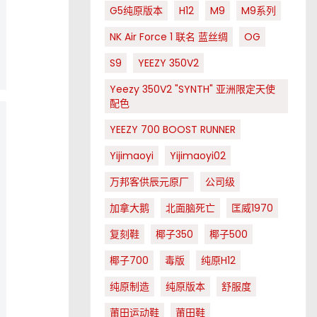
G5纯原版本
H12
M9
M9系列
NK Air Force 1 联名 蓝丝绸
OG
S9
YEEZY 350V2
Yeezy 350V2 "SYNTH" 亚洲限定天使
配色
YEEZY 700 BOOST RUNNER
Yijimaoyi
Yijimaoyi02
万邦客供辰元原厂
公司级
加拿大鹅
北面脑死亡
匡威1970
复刻鞋
椰子350
椰子500
椰子700
毒版
纯原H12
纯原制造
纯原版本
舒服度
莆田运动鞋
莆田鞋