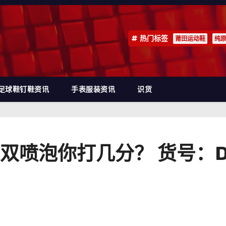
热门标签
莆田运动鞋
纯
足球鞋钉鞋资讯
手表服装资讯
识货
喷泡你打几分？ 货号：DJ4