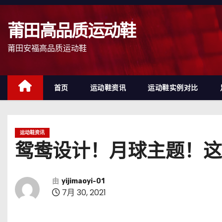
跳
至
莆田高品质运动鞋
内
容
莆田安福高品质运动鞋
首页
运动鞋资讯
运动鞋实例对比
运动鞋资讯
鸳鸯设计！月球主题！这双
由
yijimaoyi-01
7月 30, 2021