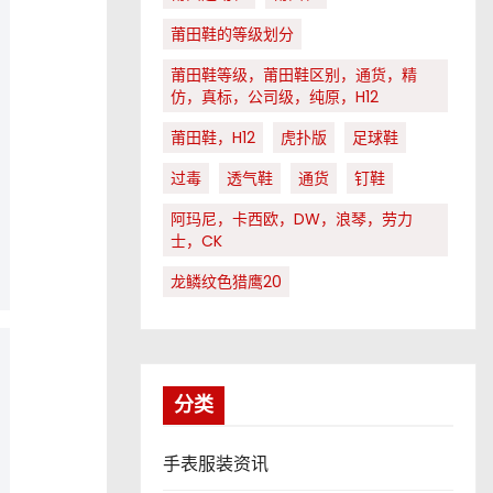
莆田鞋的等级划分
莆田鞋等级，莆田鞋区别，通货，精
仿，真标，公司级，纯原，H12
莆田鞋，H12
虎扑版
足球鞋
过毒
透气鞋
通货
钉鞋
阿玛尼，卡西欧，DW，浪琴，劳力
士，CK
龙鳞纹色猎鹰20
分类
手表服装资讯