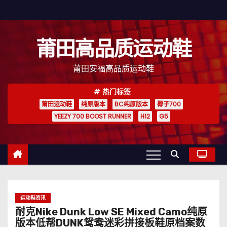
跳
至
内
莆田高品质运动鞋
容
莆田安福高品质运动鞋
热门标签
莆田运动鞋
纯原版本
BC纯原版本
椰子700
YEEZY 700 BOOST RUNNER
H12
G5
运动鞋资讯
耐克Nike Dunk Low SE Mixed Camo纯原
版本低帮DUNK鸳鸯迷彩拼接板鞋原档案数