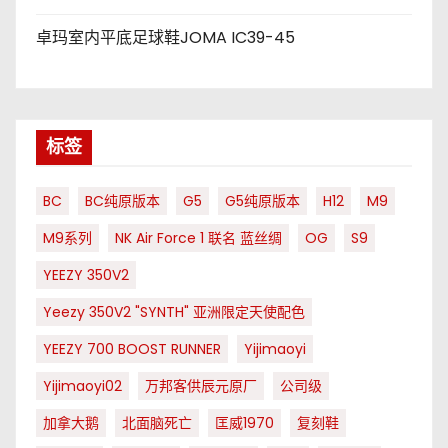
卓玛室内平底足球鞋JOMA IC39-45
标签
BC
BC纯原版本
G5
G5纯原版本
H12
M9
M9系列
NK Air Force 1 联名 蓝丝绸
OG
S9
YEEZY 350V2
Yeezy 350V2 "SYNTH" 亚洲限定天使配色
YEEZY 700 BOOST RUNNER
Yijimaoyi
Yijimaoyi02
万邦客供辰元原厂
公司级
加拿大鹅
北面脑死亡
匡威1970
复刻鞋