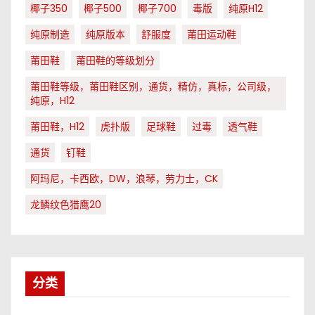
椰子350
椰子500
椰子700
毒版
纯原H12
纯原制造
纯原版本
舒服度
莆田运动鞋
莆田鞋
莆田鞋的等级划分
莆田鞋等级，莆田鞋区别，通货，精仿，真标，公司级，
纯原，H12
莆田鞋，H12
虎扑版
足球鞋
过毒
透气鞋
通货
钉鞋
阿玛尼，卡西欧，DW，浪琴，劳力士，CK
龙鳞纹色猎鹰20
分类