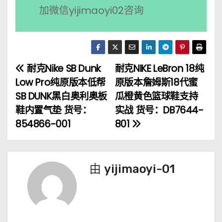
加微信yijimaoyi02咨询
耐克Nike SB Dunk
耐克NIKE LeBron 18纯
文
Low Pro纯原版本低帮
原版本詹姆斯18代蜜
章
SB DUNK黑白奥利奥板
瓜橙黄色篮球鞋支持
鞋内置气垫 货号：
实战 货号：DB7644-
导
854866-001
801
航
由
yijimaoyi-01