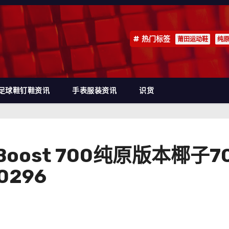
热门标签
莆田运动鞋
纯
足球鞋钉鞋资讯
手表服装资讯
识货
zy Boost 700纯原版本
296