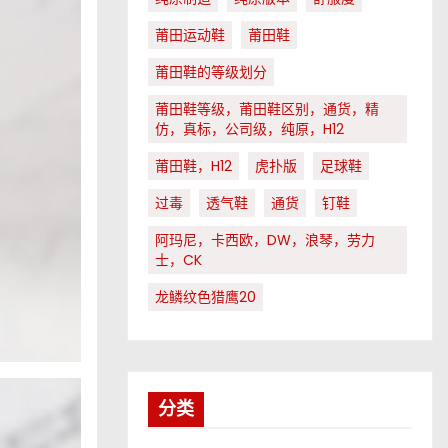
莆田运动鞋
莆田鞋
莆田鞋的等级划分
莆田鞋等级，莆田鞋区别，通货，精
仿，真标，公司级，纯原，H12
莆田鞋，H12
虎扑版
足球鞋
过毒
透气鞋
通货
钉鞋
阿玛尼，卡西欧，DW，浪琴，劳力
士，CK
龙鳞纹色猎鹰20
分类