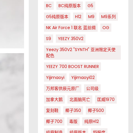
BC
BC纯原版本
G5
G5纯原版本
H12
M9
M9系列
NK Air Force 1 联名 蓝丝绸
OG
S9
YEEZY 350V2
Yeezy 350V2 "SYNTH" 亚洲限定天使
配色
YEEZY 700 BOOST RUNNER
Yijimaoyi
Yijimaoyi02
万邦客供辰元原厂
公司级
加拿大鹅
北面脑死亡
匡威1970
复刻鞋
椰子350
椰子500
椰子700
毒版
纯原H12
纯原制造
纯原版本
舒服度