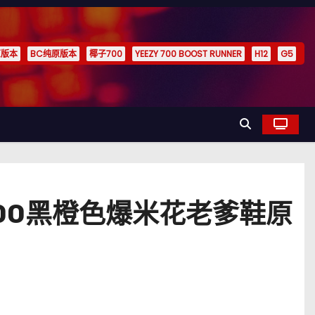
原版本
BC纯原版本
椰子700
YEEZY 700 BOOST RUNNER
H12
G5
椰子700黑橙色爆米花老爹鞋原