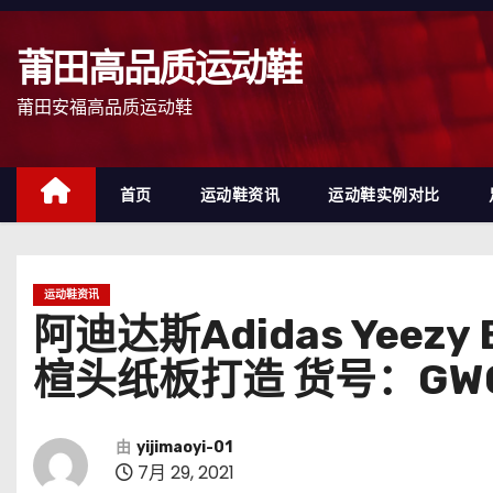
跳
至
莆田高品质运动鞋
内
容
莆田安福高品质运动鞋
首页
运动鞋资讯
运动鞋实例对比
运动鞋资讯
阿迪达斯Adidas Yee
楦头纸板打造 货号：GW0
由
yijimaoyi-01
7月 29, 2021