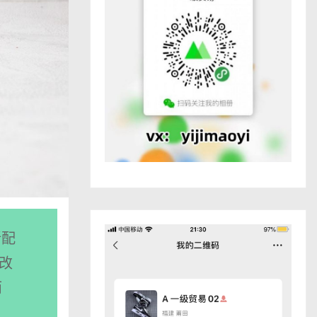
新配
底改
而