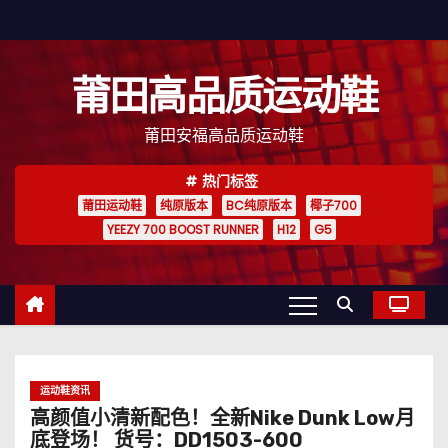
跳
至
内
莆田高品质运动鞋
容
莆田安福高品质运动鞋
热门标签
莆田运动鞋
纯原版本
BC纯原版本
椰子700
YEEZY 700 BOOST RUNNER
H12
G5
运动鞋资讯
高颜值小清新配色！全新Nike Dunk Low月
底登场！ 货号：DD1503-600