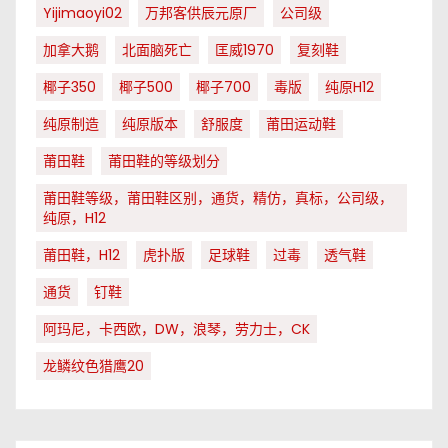
Yijimaoyi02
万邦客供辰元原厂
公司级
加拿大鹅
北面脑死亡
匡威1970
复刻鞋
椰子350
椰子500
椰子700
毒版
纯原H12
纯原制造
纯原版本
舒服度
莆田运动鞋
莆田鞋
莆田鞋的等级划分
莆田鞋等级，莆田鞋区别，通货，精仿，真标，公司级，
纯原，H12
莆田鞋，H12
虎扑版
足球鞋
过毒
透气鞋
通货
钉鞋
阿玛尼，卡西欧，DW，浪琴，劳力士，CK
龙鳞纹色猎鹰20