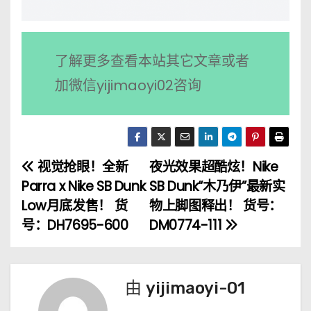
了解更多查看本站其它文章或者
加微信yijimaoyi02咨询
视觉抢眼！全新
夜光效果超酷炫！Nike
文
Parra x Nike SB Dunk
SB Dunk“木乃伊”最新实
章
Low月底发售！ 货
物上脚图释出！ 货号：
号：DH7695-600
DM0774-111
导
航
由
yijimaoyi-01