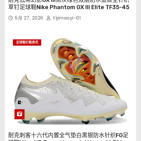
耐克低帮幻影GX III黑灰绿色双层防水鱼丝全针织
草钉足球鞋Nike Phantom GX III Elite TF35-45
5月 27, 2026
Yijimaoyi-01
足球鞋钉鞋资讯
耐克刺客十六代内置全气垫白黑银防水针织FG足