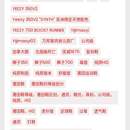
YEEZY 350V2
Yeezy 350V2 "SYNTH" 亚洲限定天使配色
YEEZY 700 BOOST RUNNER
Yijimaoyi
Yijimaoyi02
万邦客供辰元原厂
公司级
加拿大鹅
北面脑死亡
匡威1970
复刻鞋
椰子350
椰子500
椰子700
毒版
纯原H12
纯原制造
纯原版本
舒服度
莆田运动鞋
莆田鞋
莆田鞋的等级划分
莆田鞋等级，莆田鞋区别，通货，精仿，真标，公司级，
纯原，H12
莆田鞋，H12
虎扑版
足球鞋
过毒
透气鞋
通货
钉鞋