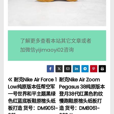
了解更多查看本站其它文章或者
加微信yijimaoyi02咨询
耐克Nike Air Force 1
耐克Nike Air Zoom
文
Low纯原版本低帮空军
Pegasus 38纯原版本
章
一号世界和平主题黑绿
登月38代红黑色豹纹
色红蓝底板鞋原楦头纸
慢跑鞋原楦头纸板打
导
板打造 货号：DM9051-
造 货号：DM8061-
航