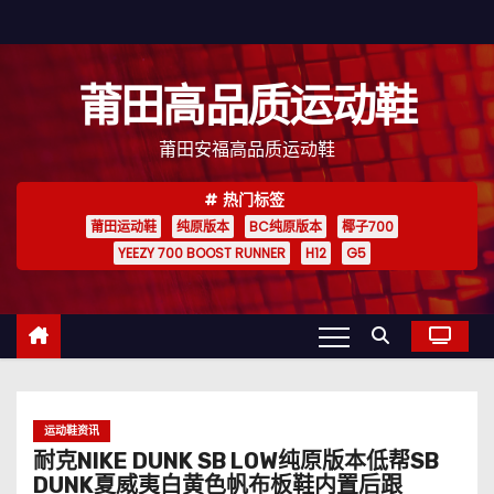
跳
至
内
莆田高品质运动鞋
容
莆田安福高品质运动鞋
热门标签
莆田运动鞋
纯原版本
BC纯原版本
椰子700
YEEZY 700 BOOST RUNNER
H12
G5
运动鞋资讯
耐克NIKE DUNK SB LOW纯原版本低帮SB
DUNK夏威夷白黄色帆布板鞋内置后跟