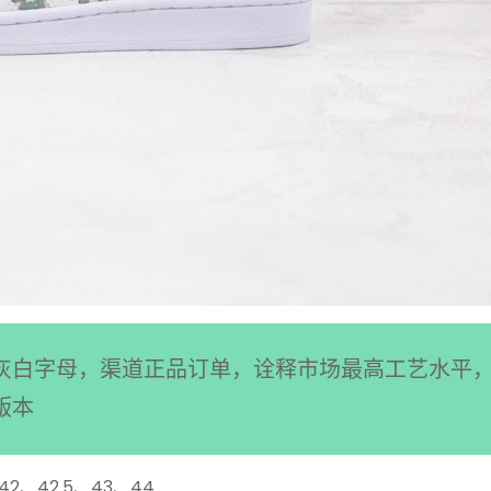
鞋灰白字母，渠道正品订单，诠释市场最高工艺水平
版本
42、42.5、43、44