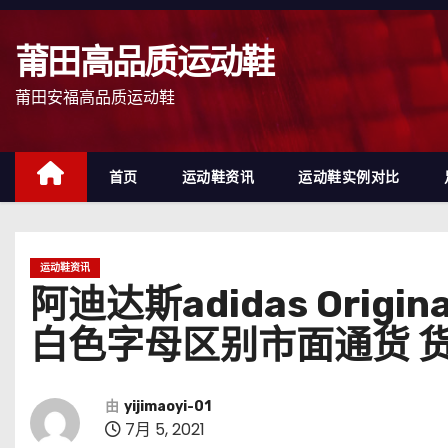
跳
至
莆田高品质运动鞋
内
容
莆田安福高品质运动鞋
首页
运动鞋资讯
运动鞋实例对比
运动鞋资讯
阿迪达斯adidas Orig
白色字母区别市面通货 货
由
yijimaoyi-01
7月 5, 2021