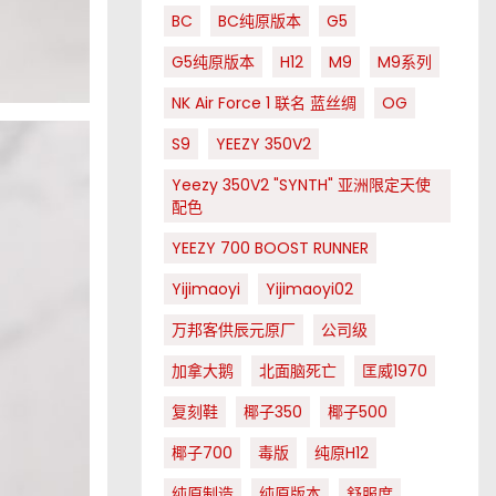
BC
BC纯原版本
G5
G5纯原版本
H12
M9
M9系列
NK Air Force 1 联名 蓝丝绸
OG
S9
YEEZY 350V2
Yeezy 350V2 "SYNTH" 亚洲限定天使
配色
YEEZY 700 BOOST RUNNER
Yijimaoyi
Yijimaoyi02
万邦客供辰元原厂
公司级
加拿大鹅
北面脑死亡
匡威1970
复刻鞋
椰子350
椰子500
椰子700
毒版
纯原H12
纯原制造
纯原版本
舒服度