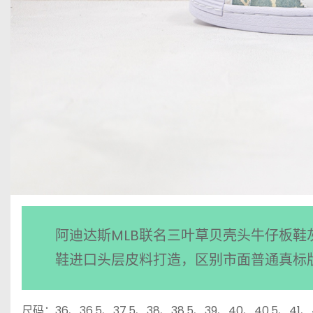
阿迪达斯MLB联名三叶草贝壳头牛仔板
鞋进口头层皮料打造，区别市面普通真标
尺码：36、36.5、37.5、38、38.5、39、40、40.5、41、