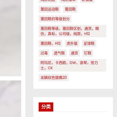
莆田运动鞋
莆田鞋
莆田鞋的等级划分
莆田鞋等级，莆田鞋区别，通货，精
仿，真标，公司级，纯原，H12
莆田鞋，H12
虎扑版
足球鞋
过毒
透气鞋
通货
钉鞋
阿玛尼，卡西欧，DW，浪琴，劳力
士，CK
龙鳞纹色猎鹰20
分类