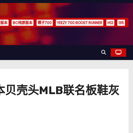
原版本
BC纯原版本
椰子700
YEEZY 700 BOOST RUNNER
H12
G5
纯原版本贝壳头MLB联名板鞋灰