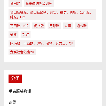
莆田鞋
莆田鞋的等级划分
莆田鞋等级，莆田鞋区别，通货，精仿，真标，公司级，
纯原，H12
莆田鞋，H12
虎扑版
足球鞋
过毒
透气鞋
通货
钉鞋
阿玛尼，卡西欧，DW，浪琴，劳力士，CK
龙鳞纹色猎鹰20
分类
手表服装资讯
识货