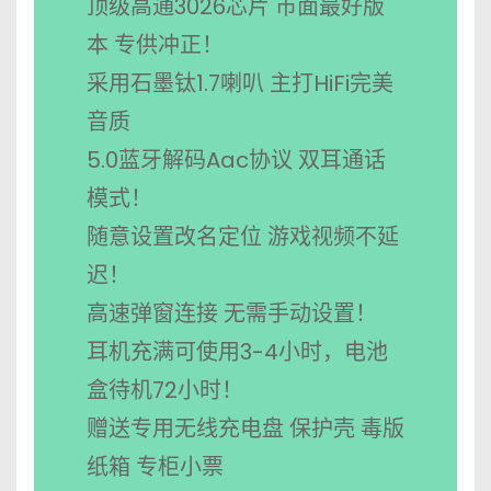
顶级高通3026芯片 市面最好版
本 专供冲正！
采用石墨钛1.7喇叭 主打HiFi完美
音质
5.0蓝牙解码Aac协议 双耳通话
模式！
随意设置改名定位 游戏视频不延
迟！
高速弹窗连接 无需手动设置！
耳机充满可使用3-4小时，电池
盒待机72小时！
赠送专用无线充电盘 保护壳 毒版
纸箱 专柜小票