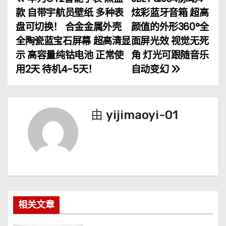
文
款 自带宇航员壁纸 多种表
炫彩蓝牙音箱 超高
章
盘可切换！ 合金金属外壳
颜值的外形360°全
全陶瓷蓝宝石屏幕 超高清显
面屏光效 视觉无死
导
示 高容量纯钴电池 正常使
角 灯光可跟随音乐
航
用2天 待机4-5天！
自动变幻
由
yijimaoyi-01
相关文章