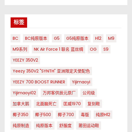
标签
BC
BC纯原版本
G5
G5纯原版本
H12
M9
M9系列
NK Air Force 1 联名 蓝丝绸
OG
S9
YEEZY 350V2
Yeezy 350V2 "SYNTH" 亚洲限定天使配色
YEEZY 700 BOOST RUNNER
Yijimaoyi
Yijimaoyi02
万邦客供辰元原厂
公司级
加拿大鹅
北面脑死亡
匡威1970
复刻鞋
椰子350
椰子500
椰子700
毒版
纯原H12
纯原制造
纯原版本
舒服度
莆田运动鞋