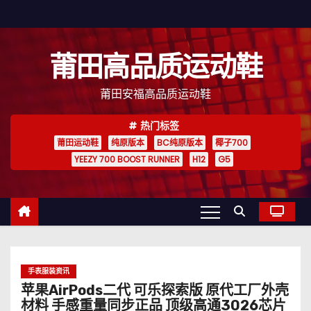
跳
至
内
莆田高品质运动鞋
容
莆田安福高品质运动鞋
热门标签
莆田运动鞋
纯原版本
BC纯原版本
椰子700
YEEZY 700 BOOST RUNNER
H12
G5
手表服装资讯
苹果AirPods二代 可乐探索版 原代工厂外壳
材料 手感重量同步正品 顶级高通3026芯片