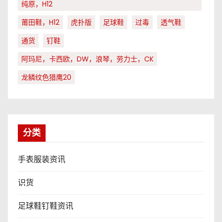
纯原，H12
莆田鞋，H12
虎扑版
足球鞋
过毒
透气鞋
通货
钉鞋
阿玛尼，卡西欧，DW，浪琴，劳力士，CK
龙鳞纹色猎鹰20
分类
手表服装资讯
识货
足球鞋钉鞋资讯