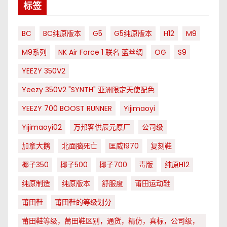
标签
BC
BC纯原版本
G5
G5纯原版本
H12
M9
M9系列
NK Air Force 1 联名 蓝丝绸
OG
S9
YEEZY 350V2
Yeezy 350V2 "SYNTH" 亚洲限定天使配色
YEEZY 700 BOOST RUNNER
Yijimaoyi
Yijimaoyi02
万邦客供辰元原厂
公司级
加拿大鹅
北面脑死亡
匡威1970
复刻鞋
椰子350
椰子500
椰子700
毒版
纯原H12
纯原制造
纯原版本
舒服度
莆田运动鞋
莆田鞋
莆田鞋的等级划分
莆田鞋等级，莆田鞋区别，通货，精仿，真标，公司级，