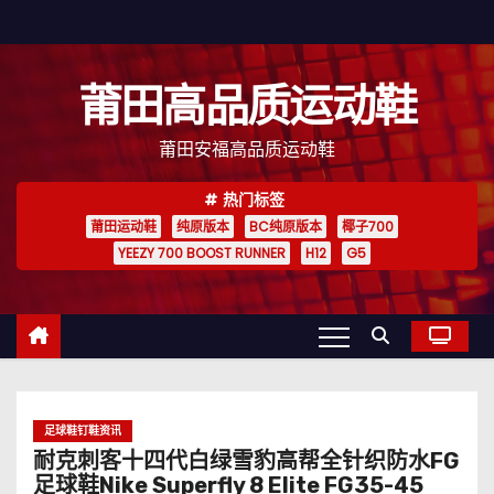
跳
至
内
莆田高品质运动鞋
容
莆田安福高品质运动鞋
热门标签
莆田运动鞋
纯原版本
BC纯原版本
椰子700
YEEZY 700 BOOST RUNNER
H12
G5
足球鞋钉鞋资讯
耐克刺客十四代白绿雪豹高帮全针织防水FG
足球鞋Nike Superfly 8 Elite FG35-45