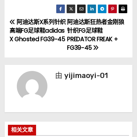
阿迪达斯X系列针织
阿迪达斯狂热者金刚狼
文
高端FG足球鞋adidas
针织FG足球鞋
章
X Ghosted FG39-45
PREDATOR FREAK +
FG39-45
导
航
由
yijimaoyi-01
相关文章