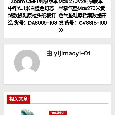
1 Zoom CMFT纯原版本
Max 270V2纯原版本
章
中帮AJ1米白橙色灯芯
半掌气垫Max270米黄
绒款板鞋原楦头纸板打
色气垫鞋原档案数据开
导
造 货号：DA8009-108
发 货号：CV8815-100
航
由
yijimaoyi-01
相关文章
运动鞋资讯