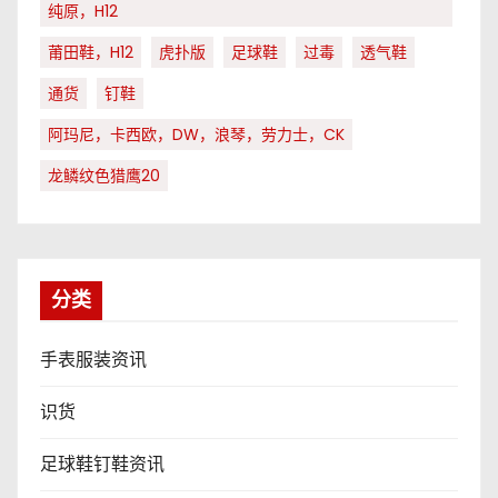
纯原，H12
莆田鞋，H12
虎扑版
足球鞋
过毒
透气鞋
通货
钉鞋
阿玛尼，卡西欧，DW，浪琴，劳力士，CK
龙鳞纹色猎鹰20
分类
手表服装资讯
识货
足球鞋钉鞋资讯