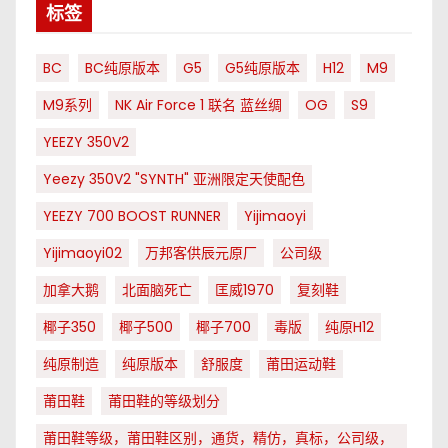
标签
BC
BC纯原版本
G5
G5纯原版本
H12
M9
M9系列
NK Air Force 1 联名 蓝丝绸
OG
S9
YEEZY 350V2
Yeezy 350V2 "SYNTH" 亚洲限定天使配色
YEEZY 700 BOOST RUNNER
Yijimaoyi
Yijimaoyi02
万邦客供辰元原厂
公司级
加拿大鹅
北面脑死亡
匡威1970
复刻鞋
椰子350
椰子500
椰子700
毒版
纯原H12
纯原制造
纯原版本
舒服度
莆田运动鞋
莆田鞋
莆田鞋的等级划分
莆田鞋等级，莆田鞋区别，通货，精仿，真标，公司级，