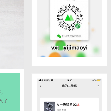
书，
入了