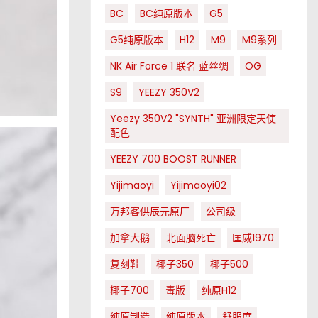
BC
BC纯原版本
G5
G5纯原版本
H12
M9
M9系列
NK Air Force 1 联名 蓝丝绸
OG
S9
YEEZY 350V2
Yeezy 350V2 "SYNTH" 亚洲限定天使
配色
YEEZY 700 BOOST RUNNER
Yijimaoyi
Yijimaoyi02
万邦客供辰元原厂
公司级
加拿大鹅
北面脑死亡
匡威1970
复刻鞋
椰子350
椰子500
椰子700
毒版
纯原H12
纯原制造
纯原版本
舒服度