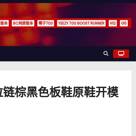
原版本
BC纯原版本
椰子700
YEEZY 700 BOOST RUNNER
H12
G5
帮AJ1拉链棕黑色板鞋原鞋开模