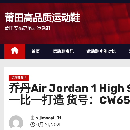
跳
至
莆田高品质运动鞋
内
容
莆田安福高品质运动鞋
首页
运动鞋资讯
运动鞋实例对比
运动鞋资讯
乔丹Air Jordan 1 
一比一打造 货号：CW657
由
yijimaoyi-01
6月 21, 2021