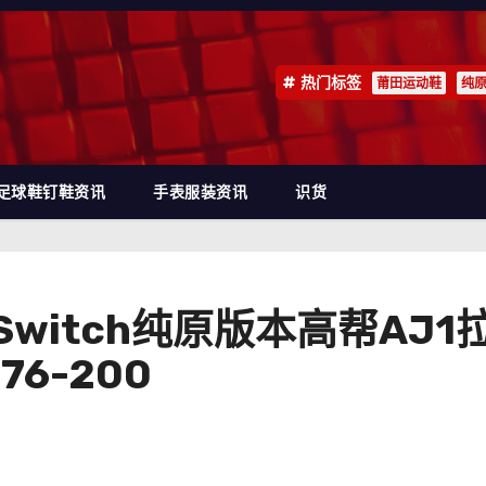
热门标签
莆田运动鞋
纯
足球鞋钉鞋资讯
手表服装资讯
识货
High Switch纯原版本高
6-200