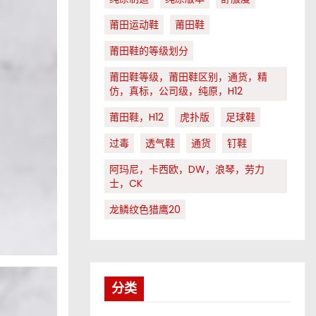
莆田运动鞋
莆田鞋
莆田鞋的等级划分
莆田鞋等级，莆田鞋区别，通货，精
仿，真标，公司级，纯原，H12
莆田鞋，H12
虎扑版
足球鞋
过毒
透气鞋
通货
钉鞋
阿玛尼，卡西欧，DW，浪琴，劳力
士，CK
龙鳞纹色猎鹰20
分类