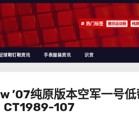
热门标签
莆田运动鞋
纯
足球鞋钉鞋资讯
手表服装资讯
识货
e 1 Low ’07纯原版本空军
T1989-107