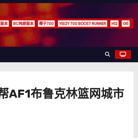
原版本
BC纯原版本
椰子700
YEEZY 700 BOOST RUNNER
H12
G5
一号低帮AF1布鲁克林篮网城市