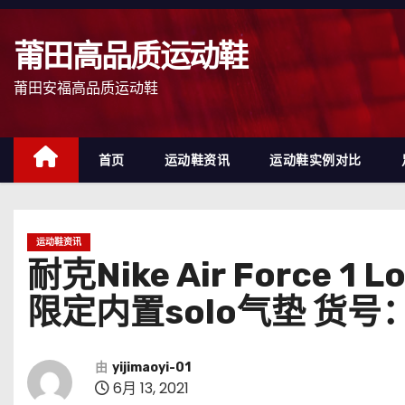
跳
至
莆田高品质运动鞋
内
容
莆田安福高品质运动鞋
首页
运动鞋资讯
运动鞋实例对比
运动鞋资讯
耐克Nike Air Forc
限定内置solo气垫 货号：C
由
yijimaoyi-01
6月 13, 2021