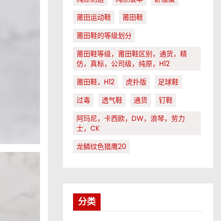
莆田运动鞋
莆田鞋
莆田鞋的等级划分
莆田鞋等级，莆田鞋区别，通货，精
仿，真标，公司级，纯原，H12
莆田鞋，H12
虎扑版
足球鞋
过毒
透气鞋
通货
钉鞋
阿玛尼，卡西欧，DW，浪琴，劳力
士，CK
龙鳞纹色猎鹰20
分类