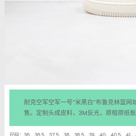
耐克空军空军一号“米黑白”布鲁克林篮网
售。定制头成皮料，3M反光，原楦原纸
尺码：36、36.5、37.5、38、38.5、39、40、40.5、41、