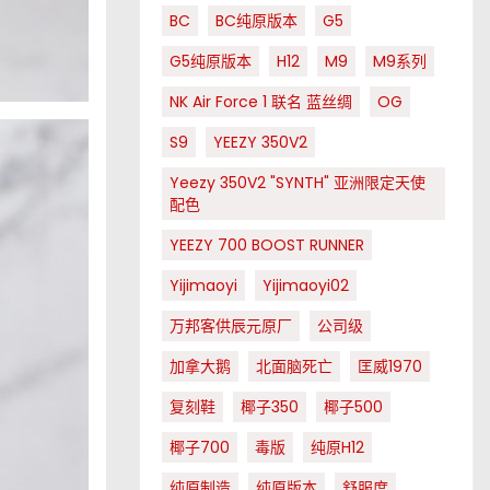
BC
BC纯原版本
G5
G5纯原版本
H12
M9
M9系列
NK Air Force 1 联名 蓝丝绸
OG
S9
YEEZY 350V2
Yeezy 350V2 "SYNTH" 亚洲限定天使
配色
YEEZY 700 BOOST RUNNER
Yijimaoyi
Yijimaoyi02
万邦客供辰元原厂
公司级
加拿大鹅
北面脑死亡
匡威1970
复刻鞋
椰子350
椰子500
椰子700
毒版
纯原H12
纯原制造
纯原版本
舒服度