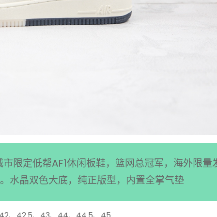
城市限定低帮AF1休闲板鞋，篮网总冠军，海外限量
板。水晶双色大底，纯正版型，内置全掌气垫
42、42.5、43、44、44.5、45