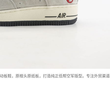
F1低帮休闲运动板鞋，原楦头原纸板，打造纯正低帮空军版型。专注外贸渠