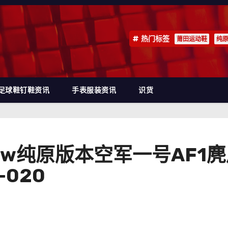
热门标签
莆田运动鞋
纯
足球鞋钉鞋资讯
手表服装资讯
识货
e 1 Low纯原版本空军一号A
-020