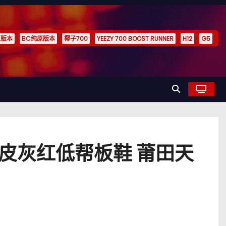
原版本
BC纯原版本
椰子700
YEEZY 700 BOOST RUNNER
H12
G5
F1麂皮灰红低帮板鞋 莆田天