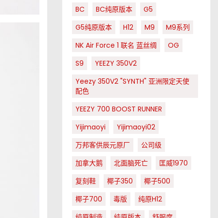
BC
BC纯原版本
G5
G5纯原版本
H12
M9
M9系列
NK Air Force 1 联名 蓝丝绸
OG
S9
YEEZY 350V2
Yeezy 350V2 "SYNTH" 亚洲限定天使
配色
YEEZY 700 BOOST RUNNER
Yijimaoyi
Yijimaoyi02
万邦客供辰元原厂
公司级
加拿大鹅
北面脑死亡
匡威1970
复刻鞋
椰子350
椰子500
椰子700
毒版
纯原H12
纯原制造
纯原版本
舒服度