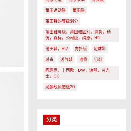
莆田运动鞋
莆田鞋
莆田鞋的等级划分
莆田鞋等级，莆田鞋区别，通货，精
仿，真标，公司级，纯原，H12
莆田鞋，H12
虎扑版
足球鞋
过毒
透气鞋
通货
钉鞋
阿玛尼，卡西欧，DW，浪琴，劳力
士，CK
龙鳞纹色猎鹰20
分类