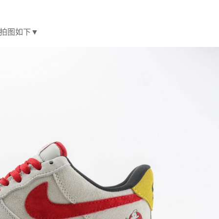
鞋实拍图如下▼