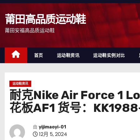
跳
至
莆田高品质运动鞋
内
容
莆田安福高品质运动鞋
首页
运动鞋资讯
运动鞋实例对比
运动鞋资讯
耐克Nike Air Forc
花板AF1 货号：KK1988
由
yijimaoyi-01
12月 5, 2024