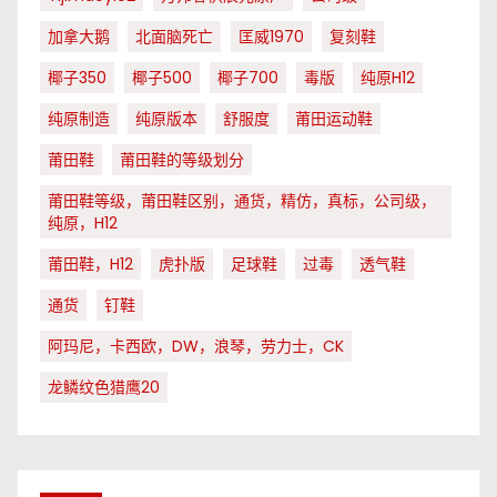
加拿大鹅
北面脑死亡
匡威1970
复刻鞋
椰子350
椰子500
椰子700
毒版
纯原H12
纯原制造
纯原版本
舒服度
莆田运动鞋
莆田鞋
莆田鞋的等级划分
莆田鞋等级，莆田鞋区别，通货，精仿，真标，公司级，
纯原，H12
莆田鞋，H12
虎扑版
足球鞋
过毒
透气鞋
通货
钉鞋
阿玛尼，卡西欧，DW，浪琴，劳力士，CK
龙鳞纹色猎鹰20