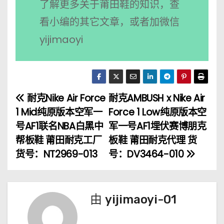
了解更多关于莆田鞋的知识，查
看小编的其它文章，或者加微信
yijimaoyi
耐克Nike Air Force
耐克AMBUSH x Nike Air
文
1 Mid纯原版本空军一
Force 1 Low纯原版本空
章
号AF1联名NBA白黑中
军一号AF1埋伏赛博朋克
帮板鞋 莆田耐克工厂
板鞋 莆田耐克代理 货
导
货号：NT2969-013
号：DV3464-010
航
由
yijimaoyi-01