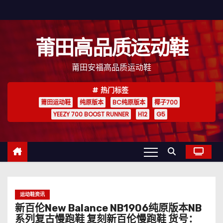
跳
至
内
莆田高品质运动鞋
容
莆田安福高品质运动鞋
热门标签
莆田运动鞋
纯原版本
BC纯原版本
椰子700
YEEZY 700 BOOST RUNNER
H12
G5
运动鞋资讯
新百伦New Balance NB1906纯原版本NB
系列复古慢跑鞋 复刻新百伦慢跑鞋 货号：