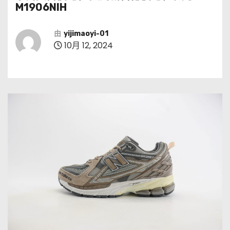
M1906NIH
由
yijimaoyi-01
10月 12, 2024