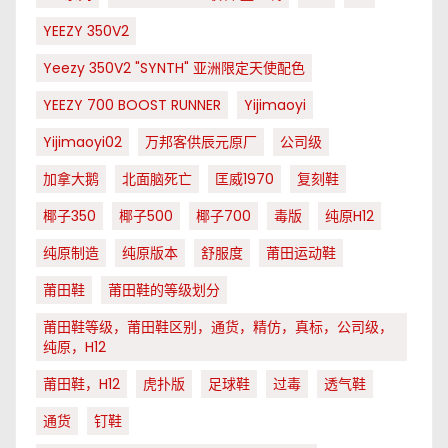
YEEZY 350V2
Yeezy 350V2 "SYNTH" 亚洲限定天使配色
YEEZY 700 BOOST RUNNER
Yijimaoyi
Yijimaoyi02
万邦客供辰元原厂
公司级
加拿大鹅
北面脑死亡
匡威1970
复刻鞋
椰子350
椰子500
椰子700
毒版
纯原H12
纯原制造
纯原版本
舒服度
莆田运动鞋
莆田鞋
莆田鞋的等级划分
莆田鞋等级，莆田鞋区别，通货，精仿，真标，公司级，
纯原，H12
莆田鞋，H12
虎扑版
足球鞋
过毒
透气鞋
通货
钉鞋