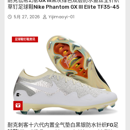
耐克低帮幻影GX III黑灰绿色双层防水鱼丝全针织
草钉足球鞋Nike Phantom GX III Elite TF35-45
5月 27, 2026
Yijimaoyi-01
足球鞋钉鞋资讯
耐克刺客十六代内置全气垫白黑银防水针织FG足