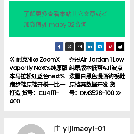
了解更多查看本站其它文章或者
加微信yijimaoyi02咨询
耐克Nike ZoomX
乔丹Air Jordan 1 Low
文
Vaporfly Next%纯原版
纯原版本低帮AJ1波点
章
本马拉松红蓝色next%
泼墨白黑色漫画钩板鞋
跑步鞋原鞋开模一比一
原档案数据开发 货
导
打造 货号：CU4111-
号：DM3528-100
航
400
由
yijimaoyi-01