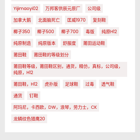
Yijimaoyi02
万邦客供辰元原厂
公司级
加拿大鹅
北面脑死亡
匡威1970
复刻鞋
椰子350
椰子500
椰子700
毒版
纯原H12
纯原制造
纯原版本
舒服度
莆田运动鞋
莆田鞋
莆田鞋的等级划分
莆田鞋等级，莆田鞋区别，通货，精仿，真标，公司级，
纯原，H12
莆田鞋，H12
虎扑版
足球鞋
过毒
透气鞋
通货
钉鞋
阿玛尼，卡西欧，DW，浪琴，劳力士，CK
龙鳞纹色猎鹰20