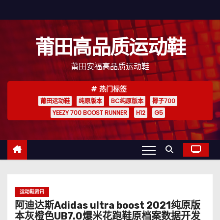
跳
至
内
莆田高品质运动鞋
容
莆田安福高品质运动鞋
热门标签
莆田运动鞋
纯原版本
BC纯原版本
椰子700
YEEZY 700 BOOST RUNNER
H12
G5
运动鞋资讯
阿迪达斯Adidas ultra boost 2021纯原版
本灰橙色UB7.0爆米花跑鞋原档案数据开发