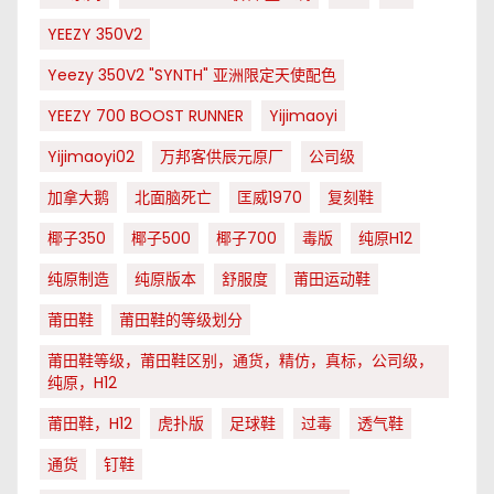
YEEZY 350V2
Yeezy 350V2 "SYNTH" 亚洲限定天使配色
YEEZY 700 BOOST RUNNER
Yijimaoyi
Yijimaoyi02
万邦客供辰元原厂
公司级
加拿大鹅
北面脑死亡
匡威1970
复刻鞋
椰子350
椰子500
椰子700
毒版
纯原H12
纯原制造
纯原版本
舒服度
莆田运动鞋
莆田鞋
莆田鞋的等级划分
莆田鞋等级，莆田鞋区别，通货，精仿，真标，公司级，
纯原，H12
莆田鞋，H12
虎扑版
足球鞋
过毒
透气鞋
通货
钉鞋