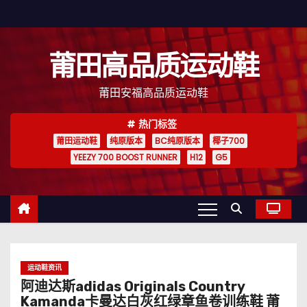
跳
至
内
莆田高品质运动鞋
容
莆田安福高品质运动鞋
热门标签
莆田运动鞋
纯原版本
BC纯原版本
椰子700
YEEZY 700 BOOST RUNNER
H12
G5
运动鞋资讯
阿迪达斯adidas Originals Country
Kamanda卡曼达白灰红绿章鱼卷训练鞋 莆