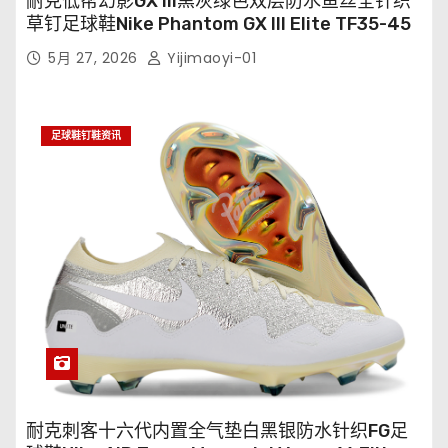
耐克低帮幻影GX III黑灰绿色双层防水鱼丝全针织
草钉足球鞋Nike Phantom GX III Elite TF35-45
5月 27, 2026
Yijimaoyi-01
足球鞋钉鞋资讯
耐克刺客十六代内置全气垫白黑银防水针织FG足