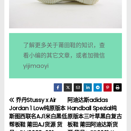
了解更多关于莆田鞋的知识，查
看小编的其它文章，或者加微信
yijimaoyi
乔丹Stussy x Air
阿迪达斯adidas
文
Jordan 1 Low纯原版本
Handball Spezial纯
章
斯图西联名AJ1米白黑低
原版本三叶草黑白复古
帮板鞋 莆田AJ货源 货
板鞋 莆田阿迪达斯货
导