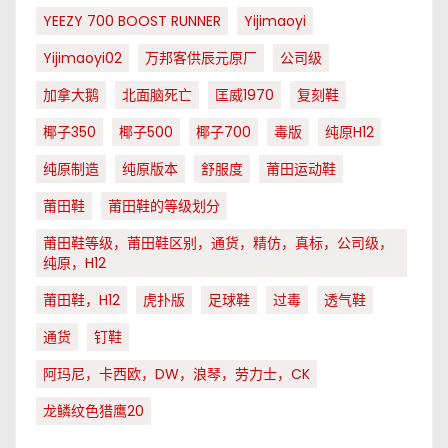
YEEZY 700 BOOST RUNNER
Yijimaoyi
Yijimaoyi02
万邦客供辰元原厂
公司级
加拿大鹅
北面脑死亡
匡威1970
复刻鞋
椰子350
椰子500
椰子700
毒版
纯原H12
纯原制造
纯原版本
舒服度
莆田运动鞋
莆田鞋
莆田鞋的等级划分
莆田鞋等级，莆田鞋区别，通货，精仿，真标，公司级，
纯原，H12
莆田鞋，H12
虎扑版
足球鞋
过毒
透气鞋
通货
钉鞋
阿玛尼，卡西欧，DW，浪琴，劳力士，CK
龙鳞纹色猎鹰20