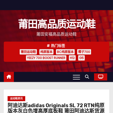
跳
至
内
莆田高品质运动鞋
容
莆田安福高品质运动鞋
热门标签
莆田运动鞋
纯原版本
BC纯原版本
椰子700
YEEZY 700 BOOST RUNNER
H12
G5
运动鞋资讯
阿迪达斯adidas Originals SL 72 RTN纯原
版本灰白色增高厚底板鞋 莆田阿迪达斯货源