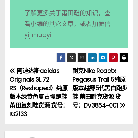
了解更多关于莆田鞋的知识，查
看小编的其它文章，或者加微信
yijimaoyi
阿迪达斯adidas
耐克Nike Reactx
文
Originals SL 72
Pegasus Trail 5纯原
章
RS（Reshaped）纯原
版本越野5代黑白跑步
版本绿黄色复古慢跑鞋
鞋 莆田耐克货源 货
导
莆田复刻鞋货源 货号：
号：DV3864-001
航
IG2133