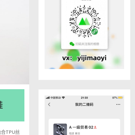
鞋
融合TPU丝