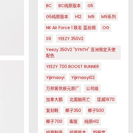
BC
BC纯原版本
G5
G5纯原版本
H12
M9
M9系列
NK Air Force 1 联名 蓝丝绸
OG
S9
YEEZY 350V2
Yeezy 350V2 "SYNTH" 亚洲限定天使
配色
YEEZY 700 BOOST RUNNER
Yijimaoyi
Yijimaoyi02
万邦客供辰元原厂
公司级
加拿大鹅
北面脑死亡
匡威1970
复刻鞋
椰子350
椰子500
椰子700
毒版
纯原H12
纯原制造
纯原版本
舒服度