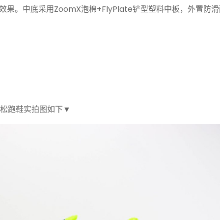
效果。中底采用ZoomX泡棉+FlyPlate铲型塑料中板，外置防
光绿马拉松跑鞋实拍图如下▼