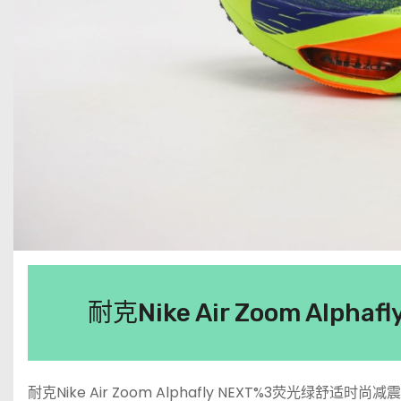
耐克Nike Air Zoom Al
耐克Nike Air Zoom Alphafly NEXT%3荧光绿舒