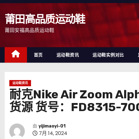
跳
至
莆田高品质运动鞋
内
容
莆田安福高品质运动鞋
首页
运动鞋资讯
运动鞋实例对比
运动鞋资讯
耐克Nike Air Zoom
货源 货号：FD8315-70
由
yijimaoyi-01
7月 14, 2024