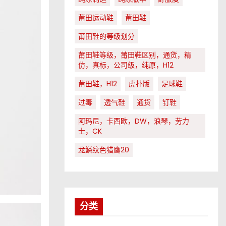
莆田运动鞋
莆田鞋
莆田鞋的等级划分
莆田鞋等级，莆田鞋区别，通货，精
仿，真标，公司级，纯原，H12
莆田鞋，H12
虎扑版
足球鞋
过毒
透气鞋
通货
钉鞋
阿玛尼，卡西欧，DW，浪琴，劳力
士，CK
龙鳞纹色猎鹰20
分类