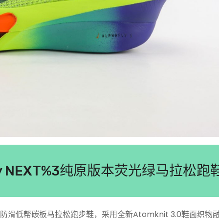
phafly NEXT%3纯原版本荧光绿马拉松跑
适时尚减震防滑低帮碳板马拉松跑步鞋，采用全新Atomknit 3.0鞋面织物