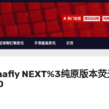
热门标签
莆田运动鞋
纯
足球鞋钉鞋资讯
手表服装资讯
识货
 Alphafly NEXT%3纯
0