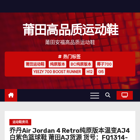
跳
至
内
莆田高品质运动鞋
容
莆田安福高品质运动鞋
热门标签
莆田运动鞋
纯原版本
BC纯原版本
椰子700
YEEZY 700 BOOST RUNNER
H12
G5
运动鞋资讯
乔丹Air Jordan 4 Retro纯原版本温变AJ4
白紫色篮球鞋 莆田AJ货源 货号：FQ1314-