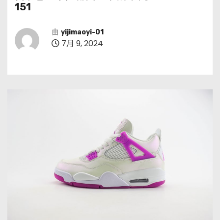
151
由
yijimaoyi-01
7月 9, 2024