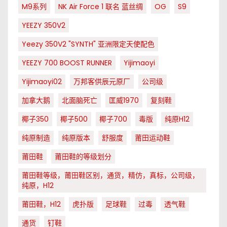
M9系列
NK Air Force 1 联名 蓝丝绸
OG
S9
YEEZY 350V2
Yeezy 350V2 "SYNTH" 亚洲限定天使配色
YEEZY 700 BOOST RUNNER
Yijimaoyi
Yijimaoyi02
万邦客供辰元原厂
公司级
加拿大鹅
北面脑死亡
匡威1970
复刻鞋
椰子350
椰子500
椰子700
毒版
纯原H12
纯原制造
纯原版本
舒服度
莆田运动鞋
莆田鞋
莆田鞋的等级划分
莆田鞋等级，莆田鞋区别，通货，精仿，真标，公司级，
纯原，H12
莆田鞋，H12
虎扑版
足球鞋
过毒
透气鞋
通货
钉鞋