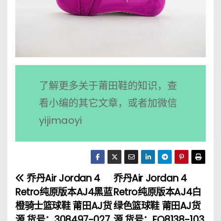
了解更多关于莆田鞋的知识，查
看小编的其它文章，或者加微信
yijimaoyi
乔丹Air Jordan 4
乔丹Air Jordan 4
文
Retro纯原版本AJ4黑蓝
Retro纯原版本AJ4白
章
橙骑士篮球鞋 莆田AJ货
绿色篮球鞋 莆田AJ货
源 货号：308497-027
源 货号：FQ8138-103