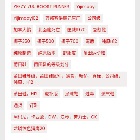
YEEZY 700 BOOST RUNNER
Yijimaoyi
Yijimaoyi02
万邦客供辰元原厂
公司级
加拿大鹅
北面脑死亡
匡威1970
复刻鞋
椰子350
椰子500
椰子700
毒版
纯原H12
纯原制造
纯原版本
舒服度
莆田运动鞋
莆田鞋
莆田鞋的等级划分
莆田鞋等级，莆田鞋区别，通货，精仿，真标，公司级，
纯原，H12
莆田鞋，H12
虎扑版
足球鞋
过毒
透气鞋
通货
钉鞋
阿玛尼，卡西欧，DW，浪琴，劳力士，CK
龙鳞纹色猎鹰20