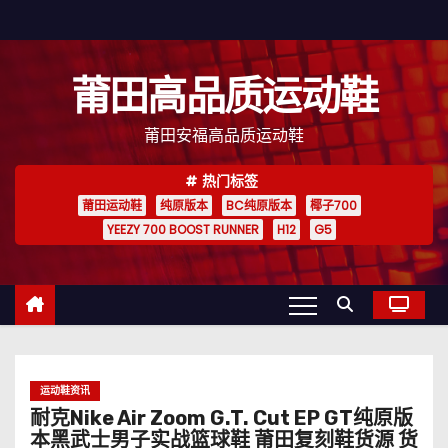
跳
至
内
莆田高品质运动鞋
容
莆田安福高品质运动鞋
热门标签
莆田运动鞋
纯原版本
BC纯原版本
椰子700
YEEZY 700 BOOST RUNNER
H12
G5
运动鞋资讯
耐克Nike Air Zoom G.T. Cut EP GT纯原版
本黑武士男子实战篮球鞋 莆田复刻鞋货源 货