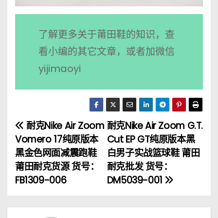
了解更多关于莆田鞋的知识，查
看小编的其它文章，或者加微信
yijimaoyi
耐克Nike Air Zoom
耐克Nike Air Zoom G.T.
文
Vomero 17纯原版本
Cut EP GT纯原版本黑
章
黑金色网面减震跑鞋
白男子实战篮球鞋 莆田
莆田耐克货源 货号：
耐克批发 货号：
导
FB1309-006
DM5039-001
航