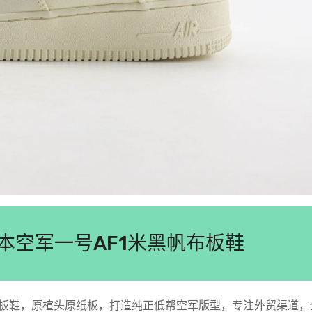
1纯原版本空军一号AF1米黑帆布板鞋
低帮休闲运动板鞋，原楦头原纸板，打造纯正低帮空军版型，专注外贸渠道