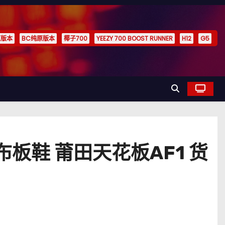
原版本
BC纯原版本
椰子700
YEEZY 700 BOOST RUNNER
H12
G5
帆布板鞋 莆田天花板AF1 货