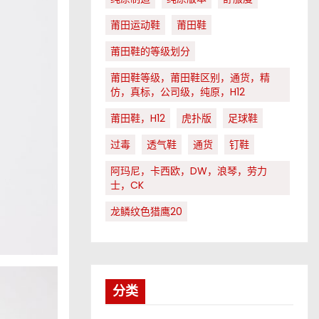
莆田运动鞋
莆田鞋
莆田鞋的等级划分
莆田鞋等级，莆田鞋区别，通货，精
仿，真标，公司级，纯原，H12
莆田鞋，H12
虎扑版
足球鞋
过毒
透气鞋
通货
钉鞋
阿玛尼，卡西欧，DW，浪琴，劳力
士，CK
龙鳞纹色猎鹰20
分类