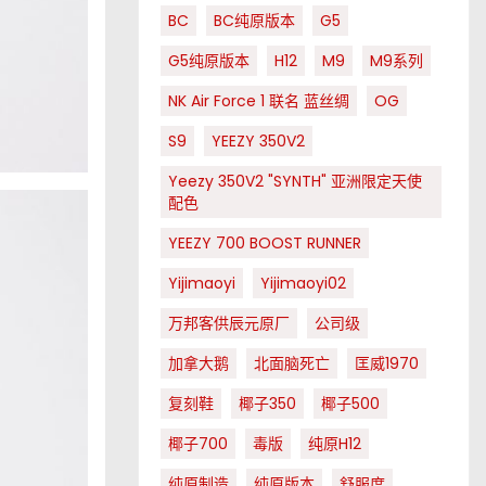
BC
BC纯原版本
G5
G5纯原版本
H12
M9
M9系列
NK Air Force 1 联名 蓝丝绸
OG
S9
YEEZY 350V2
Yeezy 350V2 "SYNTH" 亚洲限定天使
配色
YEEZY 700 BOOST RUNNER
Yijimaoyi
Yijimaoyi02
万邦客供辰元原厂
公司级
加拿大鹅
北面脑死亡
匡威1970
复刻鞋
椰子350
椰子500
椰子700
毒版
纯原H12
纯原制造
纯原版本
舒服度