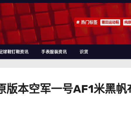
热门标签
莆田运动鞋
纯
足球鞋钉鞋资讯
手表服装资讯
识货
e 1纯原版本空军一号AF1米黑