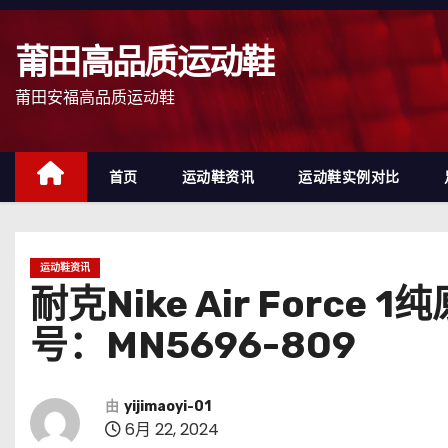
跳
至
莆田高品质运动鞋
内
容
莆田安福高品质运动鞋
首页
运动鞋资讯
运动鞋实例对比
运动鞋资讯
耐克Nike Air Forc
号：MN5696-809
由
yijimaoyi-01
6月 22, 2024