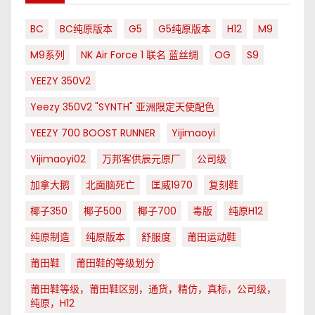
BC
BC纯原版本
G5
G5纯原版本
H12
M9
M9系列
NK Air Force 1 联名 蓝丝绸
OG
S9
YEEZY 350V2
Yeezy 350V2 "SYNTH" 亚洲限定天使配色
YEEZY 700 BOOST RUNNER
Yijimaoyi
Yijimaoyi02
万邦客供辰元原厂
公司级
加拿大鹅
北面脑死亡
匡威1970
复刻鞋
椰子350
椰子500
椰子700
毒版
纯原H12
纯原制造
纯原版本
舒服度
莆田运动鞋
莆田鞋
莆田鞋的等级划分
莆田鞋等级，莆田鞋区别，通货，精仿，真标，公司级，
纯原，H12