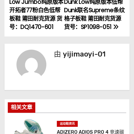
Low Jumbo纯原版本
Dunk Low纯原版本低帮
章
开拓者77粉白色低帮
Dunk联名Supreme条纹
板鞋 莆田耐克货源 货
格子板鞋 莆田耐克货源
导
号：DQ1470-601
货号：SP1098-051
航
由
yijimaoyi-01
相关文章
运动鞋资讯
ADIZERO ADIOS PRO 4 竞速碳