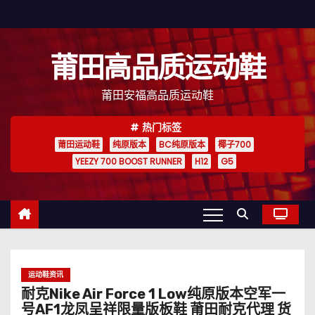
跳
至
内
莆田高品质运动鞋
容
莆田安福高品质运动鞋
热门标签
莆田运动鞋
纯原版本
BC纯原版本
椰子700
YEEZY 700 BOOST RUNNER
H12
G5
运动鞋资讯
耐克Nike Air Force 1 Low纯原版本空军一
号AF1龙凤呈祥限量版板鞋 莆田耐克代理 货