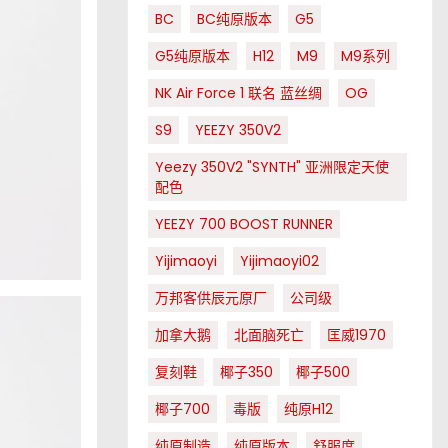
BC
BC纯原版本
G5
G5纯原版本
H12
M9
M9系列
NK Air Force 1 联名 蓝丝绸
OG
S9
YEEZY 350V2
Yeezy 350V2 "SYNTH" 亚洲限定天使
配色
YEEZY 700 BOOST RUNNER
Yijimaoyi
Yijimaoyi02
万邦客供辰元原厂
公司级
加拿大鹅
北面脑死亡
匡威1970
复刻鞋
椰子350
椰子500
椰子700
毒版
纯原H12
纯原制造
纯原版本
舒服度