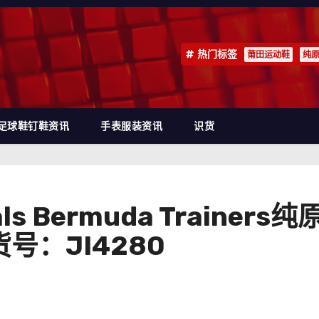
热门标签
莆田运动鞋
纯
足球鞋钉鞋资讯
手表服装资讯
识货
nals Bermuda Trai
号：JI4280