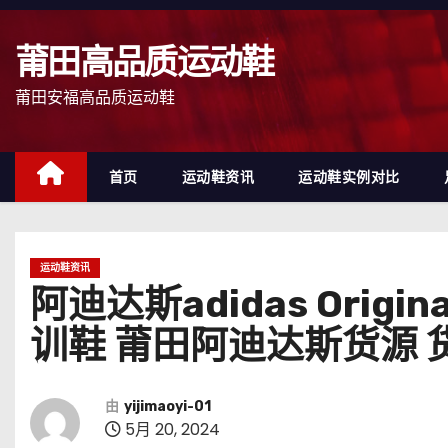
跳
至
莆田高品质运动鞋
内
容
莆田安福高品质运动鞋
首页
运动鞋资讯
运动鞋实例对比
运动鞋资讯
阿迪达斯adidas Origi
训鞋 莆田阿迪达斯货源 货
由
yijimaoyi-01
5月 20, 2024