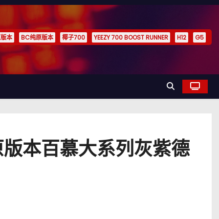
原版本
BC纯原版本
椰子700
YEEZY 700 BOOST RUNNER
H12
G5
ners纯原版本百慕大系列灰紫德