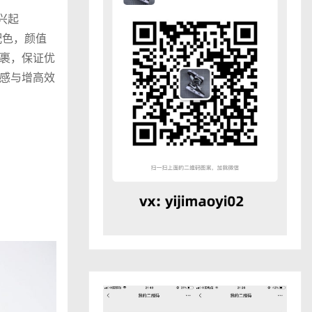
的兴起
款配色，颜值
裹，保证优
感与增高效