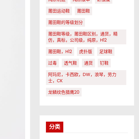
莆田运动鞋
莆田鞋
莆田鞋的等级划分
莆田鞋等级，莆田鞋区别，通货，精
仿，真标，公司级，纯原，H12
莆田鞋，H12
虎扑版
足球鞋
过毒
透气鞋
通货
钉鞋
阿玛尼，卡西欧，DW，浪琴，劳力
士，CK
龙鳞纹色猎鹰20
分类