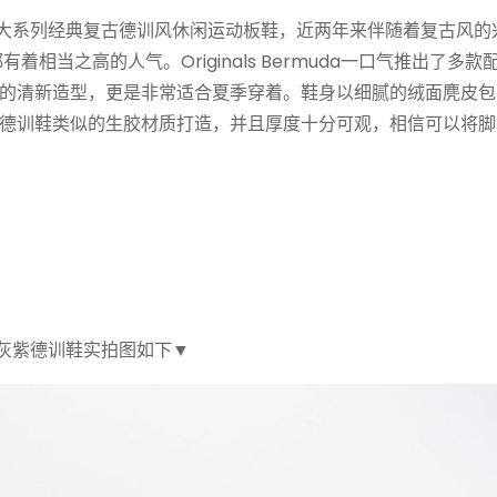
ners灰紫色百慕大系列经典复古德训风休闲运动板鞋，近两年来伴随着复古风
有着相当之高的人气。Originals Bermuda一口气推出了多
的清新造型，更是非常适合夏季穿着。鞋身以细腻的绒面麂皮包
德训鞋类似的生胶材质打造，并且厚度十分可观，相信可以将脚
百慕大系列灰紫德训鞋实拍图如下▼