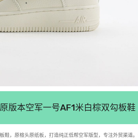
1 Low纯原版本空军一号AF1米白棕双勾板鞋
号双勾低帮休闲板鞋，原楦头原纸板，打造纯正低帮空军版型，专注外贸渠道