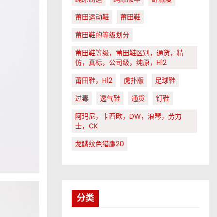
莆田运动鞋
莆田鞋
莆田鞋的等级划分
莆田鞋等级，莆田鞋区别，通货，精
仿，真标，公司级，纯原，H12
莆田鞋，H12
虎扑版
足球鞋
过毒
透气鞋
通货
钉鞋
阿玛尼，卡西欧，DW，浪琴，劳力
士，CK
龙鳞纹色猎鹰20
分类