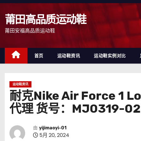
跳
至
莆田高品质运动鞋
内
容
莆田安福高品质运动鞋
首页
运动鞋资讯
运动鞋实例对比
运动鞋资讯
耐克Nike Air Forc
代理 货号：MJ0319-02
由
yijimaoyi-01
5月 20, 2024