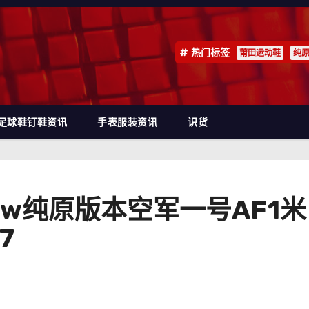
热门标签
莆田运动鞋
纯
足球鞋钉鞋资讯
手表服装资讯
识货
e 1 Low纯原版本空军一号A
7