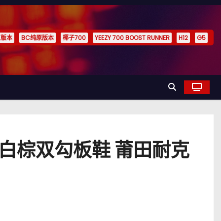
原版本
BC纯原版本
椰子700
YEEZY 700 BOOST RUNNER
H12
G5
F1米白棕双勾板鞋 莆田耐克