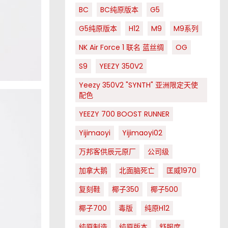
BC
BC纯原版本
G5
G5纯原版本
H12
M9
M9系列
NK Air Force 1 联名 蓝丝绸
OG
S9
YEEZY 350V2
Yeezy 350V2 "SYNTH" 亚洲限定天使
配色
YEEZY 700 BOOST RUNNER
Yijimaoyi
Yijimaoyi02
万邦客供辰元原厂
公司级
加拿大鹅
北面脑死亡
匡威1970
复刻鞋
椰子350
椰子500
椰子700
毒版
纯原H12
纯原制造
纯原版本
舒服度