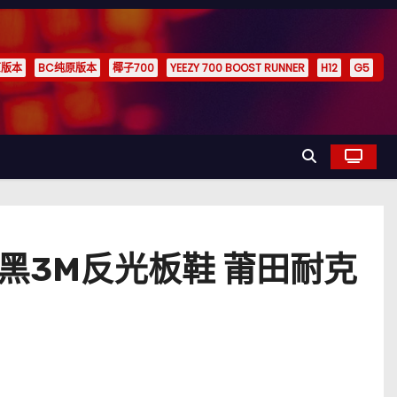
原版本
BC纯原版本
椰子700
YEEZY 700 BOOST RUNNER
H12
G5
F1白黑3M反光板鞋 莆田耐克