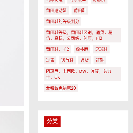
莆田运动鞋
莆田鞋
莆田鞋的等级划分
莆田鞋等级，莆田鞋区别，通货，精
仿，真标，公司级，纯原，H12
莆田鞋，H12
虎扑版
足球鞋
过毒
透气鞋
通货
钉鞋
阿玛尼，卡西欧，DW，浪琴，劳力
士，CK
龙鳞纹色猎鹰20
分类