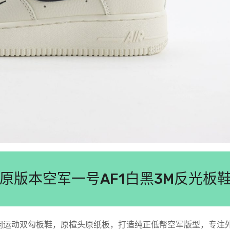
1 Low纯原版本空军一号AF1白黑3M反光板
光AF1低帮休闲运动双勾板鞋，原楦头原纸板，打造纯正低帮空军版型，专