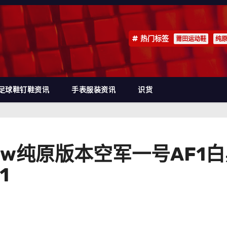
热门标签
莆田运动鞋
纯
足球鞋钉鞋资讯
手表服装资讯
识货
e 1 Low纯原版本空军一号A
1