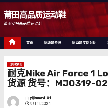
跳
至
莆田高品质运动鞋
内
容
莆田安福高品质运动鞋
首页
运动鞋资讯
运动鞋实例对比
运动鞋资讯
耐克Nike Air Forc
货源 货号：MJ0319-02
由
yijimaoyi-01
5月 11, 2024