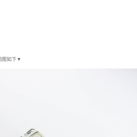
鞋实拍图如下▼