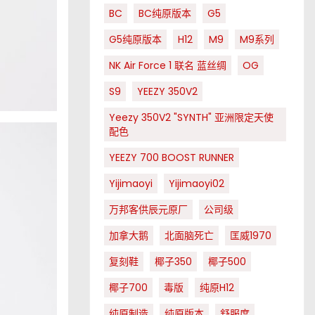
BC
BC纯原版本
G5
G5纯原版本
H12
M9
M9系列
NK Air Force 1 联名 蓝丝绸
OG
S9
YEEZY 350V2
Yeezy 350V2 "SYNTH" 亚洲限定天使
配色
YEEZY 700 BOOST RUNNER
Yijimaoyi
Yijimaoyi02
万邦客供辰元原厂
公司级
加拿大鹅
北面脑死亡
匡威1970
复刻鞋
椰子350
椰子500
椰子700
毒版
纯原H12
纯原制造
纯原版本
舒服度