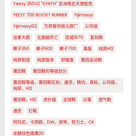
Yeezy 350V2 "SYNTH" 亚洲限定天使配色
YEEZY 700 BOOST RUNNER
Yijimaoyi
Yijimaoyi02
万邦客供辰元原厂
公司级
加拿大鹅
北面脑死亡
匡威1970
复刻鞋
椰子350
椰子500
椰子700
毒版
纯原H12
纯原制造
纯原版本
舒服度
莆田运动鞋
莆田鞋
莆田鞋的等级划分
莆田鞋等级，莆田鞋区别，通货，精仿，真标，公司级，
纯原，H12
莆田鞋，H12
虎扑版
足球鞋
过毒
透气鞋
通货
钉鞋
阿玛尼，卡西欧，DW，浪琴，劳力士，CK
龙鳞纹色猎鹰20