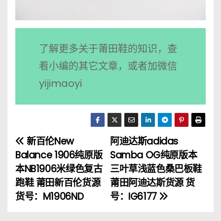
了解更多关于莆田鞋的知识，查
看小编的其它文章，或者加微信
yijimaoyi
新百伦New
阿迪达斯adidas
文
Balance 1906纯原版
Samba OG纯原版本
章
本NB1906米绿色复古
三叶草浅蓝色桑巴板鞋
跑鞋 莆田新百伦货源
莆田阿迪达斯货源 货
导
货号：M1906ND
号：IG6177
航