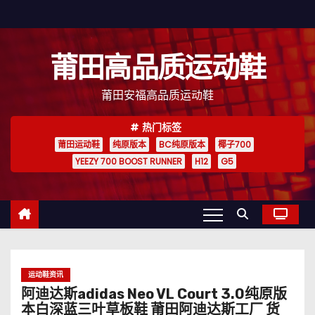
跳
至
内
莆田高品质运动鞋
容
莆田安福高品质运动鞋
热门标签
莆田运动鞋
纯原版本
BC纯原版本
椰子700
YEEZY 700 BOOST RUNNER
H12
G5
运动鞋资讯
阿迪达斯adidas Neo VL Court 3.0纯原版
本白深蓝三叶草板鞋 莆田阿迪达斯工厂 货