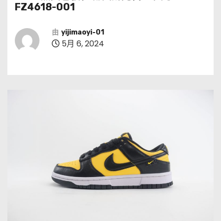
FZ4618-001
由
yijimaoyi-01
5月 6, 2024