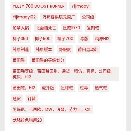
YEEZY 700 BOOST RUNNER
Yijimaoyi
Yijimaoyi02
万邦客供辰元原厂
公司级
加拿大鹅
北面脑死亡
匡威1970
复刻鞋
椰子350
椰子500
椰子700
毒版
纯原H12
纯原制造
纯原版本
舒服度
莆田运动鞋
莆田鞋
莆田鞋的等级划分
莆田鞋等级，莆田鞋区别，通货，精仿，真标，公司级，
纯原，H12
莆田鞋，H12
虎扑版
足球鞋
过毒
透气鞋
通货
钉鞋
阿玛尼，卡西欧，DW，浪琴，劳力士，CK
龙鳞纹色猎鹰20