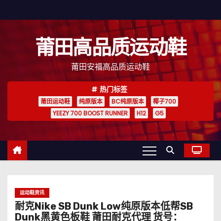
跳
至
内
莆田高品质运动鞋
容
莆田安福高品质运动鞋
热门标签
莆田运动鞋
纯原版本
BC纯原版本
椰子700
YEEZY 700 BOOST RUNNER
H12
G5
运动鞋资讯
耐克Nike SB Dunk Low纯原版本低帮SB
Dunk黑黄色板鞋 莆田耐克代理 货号：