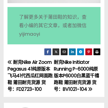
了解更多关于莆田鞋的知识，查
看小编的其它文章，或者加微信
yijimaoyi
耐克Nike Air Zoom
耐克Nike Initiator
文
Pegasus 41纯原版本
Running P-6000纯原
章
飞马41代西瓜红网面跑
版本P6000白黑蓝千禧
鞋 莆田耐克货源 货
跑鞋 莆田耐克货源 货
导
号：FD2723-100
号：BV1021-104
航