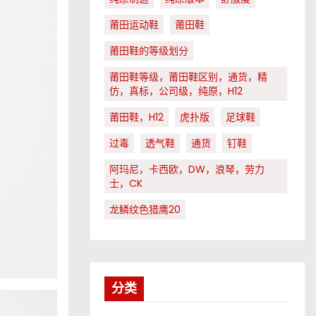
莆田运动鞋
莆田鞋
莆田鞋的等级划分
莆田鞋等级，莆田鞋区别，通货，精
仿，真标，公司级，纯原，H12
莆田鞋，H12
虎扑版
足球鞋
过毒
透气鞋
通货
钉鞋
阿玛尼，卡西欧，DW，浪琴，劳力
士，CK
龙鳞纹色猎鹰20
分类