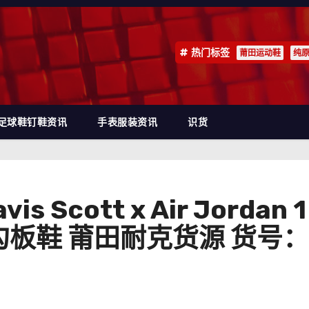
热门标签
莆田运动鞋
纯
足球鞋钉鞋资讯
手表服装资讯
识货
ravis Scott x Air Jo
勾板鞋 莆田耐克货源 货号：D