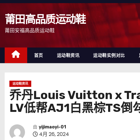
跳
至
莆田高品质运动鞋
内
容
莆田安福高品质运动鞋
首页
运动鞋资讯
运动鞋实例对比
运动鞋资讯
乔丹Louis Vuitton x T
LV低帮AJ1白黑棕TS倒
由
yijimaoyi-01
4月 26, 2024