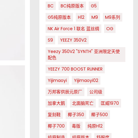
BC
BC纯原版本
G5
G5纯原版本
H12
M9
M9系列
NK Air Force 1 联名 蓝丝绸
OG
S9
YEEZY 350V2
Yeezy 350V2 "SYNTH" 亚洲限定天使
配色
YEEZY 700 BOOST RUNNER
Yijimaoyi
Yijimaoyi02
万邦客供辰元原厂
公司级
加拿大鹅
北面脑死亡
匡威1970
复刻鞋
椰子350
椰子500
椰子700
毒版
纯原H12
纯原制造
纯原版本
舒服度