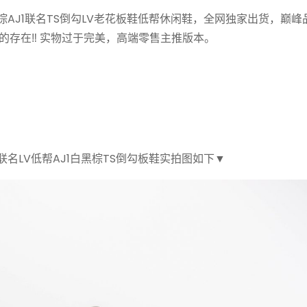
ordan 1 Low白黑棕AJ1联名TS倒勾LV老花板鞋低帮休闲鞋，全网独家出货，
的存在‼️ 实物过于完美，高端零售主推版本。
an 1 Low三方联名LV低帮AJ1白黑棕TS倒勾板鞋实拍图如下▼