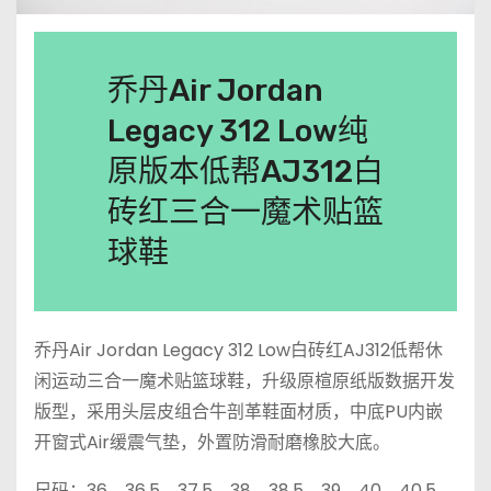
乔丹Air Jordan
Legacy 312 Low纯
原版本低帮AJ312白
砖红三合一魔术贴篮
球鞋
乔丹Air Jordan Legacy 312 Low白砖红AJ312低帮休
闲运动三合一魔术贴篮球鞋，升级原楦原纸版数据开发
版型，采用头层皮组合牛剖革鞋面材质，中底PU内嵌
开窗式Air缓震气垫，外置防滑耐磨橡胶大底。
尺码：36、36.5、37.5、38、38.5、39、40、40.5、