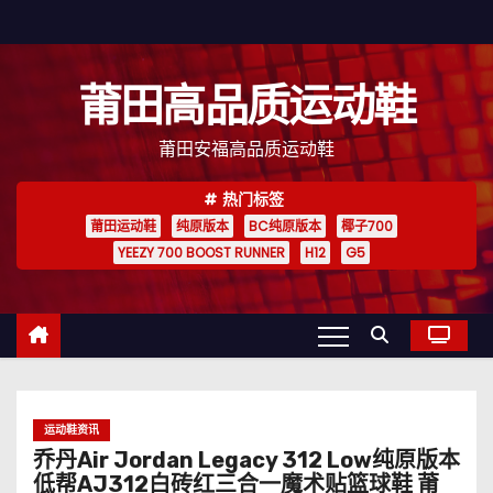
跳
至
内
莆田高品质运动鞋
容
莆田安福高品质运动鞋
热门标签
莆田运动鞋
纯原版本
BC纯原版本
椰子700
YEEZY 700 BOOST RUNNER
H12
G5
运动鞋资讯
乔丹Air Jordan Legacy 312 Low纯原版本
低帮AJ312白砖红三合一魔术贴篮球鞋 莆