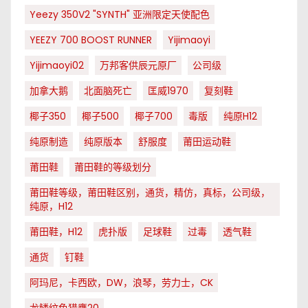
Yeezy 350V2 "SYNTH" 亚洲限定天使配色
YEEZY 700 BOOST RUNNER
Yijimaoyi
Yijimaoyi02
万邦客供辰元原厂
公司级
加拿大鹅
北面脑死亡
匡威1970
复刻鞋
椰子350
椰子500
椰子700
毒版
纯原H12
纯原制造
纯原版本
舒服度
莆田运动鞋
莆田鞋
莆田鞋的等级划分
莆田鞋等级，莆田鞋区别，通货，精仿，真标，公司级，
纯原，H12
莆田鞋，H12
虎扑版
足球鞋
过毒
透气鞋
通货
钉鞋
阿玛尼，卡西欧，DW，浪琴，劳力士，CK