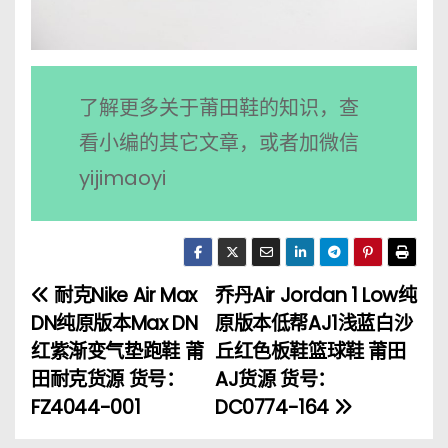
了解更多关于莆田鞋的知识，查
看小编的其它文章，或者加微信
yijimaoyi
耐克Nike Air Max
乔丹Air Jordan 1 Low纯
文
DN纯原版本Max DN
原版本低帮AJ1浅蓝白沙
章
红紫渐变气垫跑鞋 莆
丘红色板鞋篮球鞋 莆田
田耐克货源 货号：
AJ货源 货号：
导
FZ4044-001
DC0774-164
航