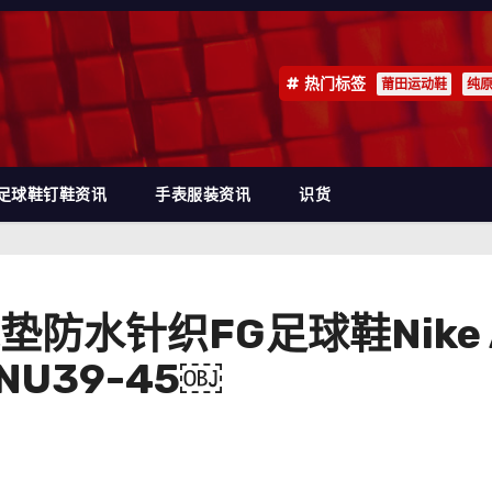
热门标签
莆田运动鞋
纯
足球鞋钉鞋资讯
手表服装资讯
识货
针织FG足球鞋Nike AIR 
G NU39-45￼