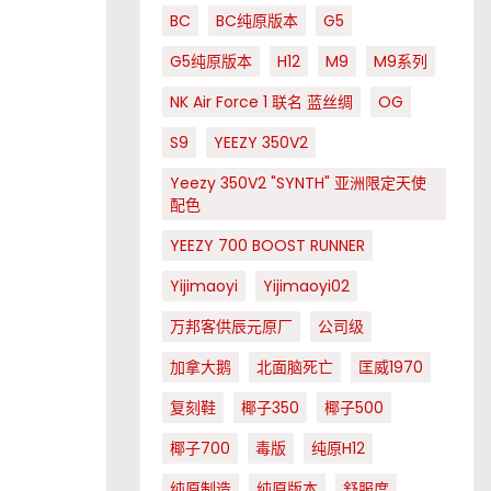
BC
BC纯原版本
G5
G5纯原版本
H12
M9
M9系列
NK Air Force 1 联名 蓝丝绸
OG
S9
YEEZY 350V2
Yeezy 350V2 "SYNTH" 亚洲限定天使
配色
YEEZY 700 BOOST RUNNER
Yijimaoyi
Yijimaoyi02
万邦客供辰元原厂
公司级
加拿大鹅
北面脑死亡
匡威1970
复刻鞋
椰子350
椰子500
椰子700
毒版
纯原H12
纯原制造
纯原版本
舒服度