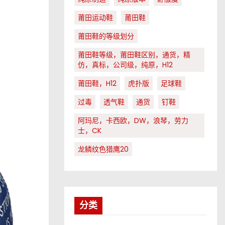
莆田运动鞋
莆田鞋
莆田鞋的等级划分
莆田鞋等级，莆田鞋区别，通货，精
仿，真标，公司级，纯原，H12
莆田鞋，H12
虎扑版
足球鞋
过毒
透气鞋
通货
钉鞋
阿玛尼，卡西欧，DW，浪琴，劳力
士，CK
龙鳞纹色猎鹰20
分类