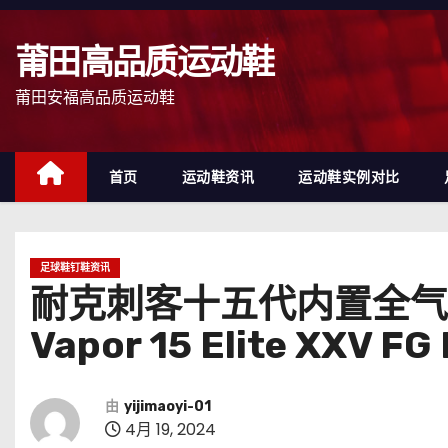
跳
至
莆田高品质运动鞋
内
容
莆田安福高品质运动鞋
首页
运动鞋资讯
运动鞋实例对比
足球鞋钉鞋资讯
耐克刺客十五代内置全气垫防水
Vapor 15 Elite XXV F
由
yijimaoyi-01
4月 19, 2024