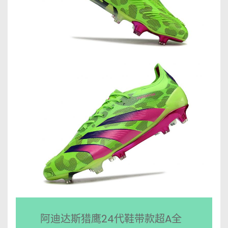
阿迪达斯猎鹰24代鞋带款超A全