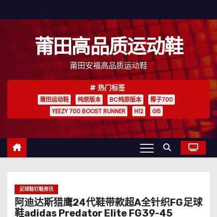
跳
至
内
莆田高品质运动鞋
容
莆田安福高品质运动鞋
热门标签
莆田运动鞋
纯原版本
BC纯原版本
椰子700
YEEZY 700 BOOST RUNNER
H12
G5
足球鞋钉鞋资讯
阿迪达斯猎鹰24代鞋带款超A全针织FG足球
鞋adidas Predator Elite FG39-45