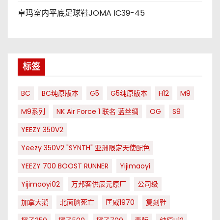
卓玛室内平底足球鞋JOMA IC39-45
标签
BC
BC纯原版本
G5
G5纯原版本
H12
M9
M9系列
NK Air Force 1 联名 蓝丝绸
OG
S9
YEEZY 350V2
Yeezy 350V2 "SYNTH" 亚洲限定天使配色
YEEZY 700 BOOST RUNNER
Yijimaoyi
Yijimaoyi02
万邦客供辰元原厂
公司级
加拿大鹅
北面脑死亡
匡威1970
复刻鞋