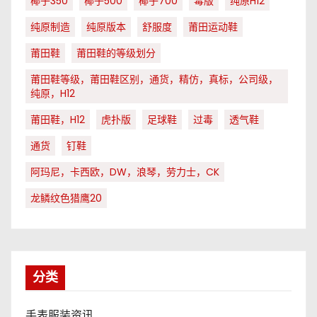
椰子350
椰子500
椰子700
毒版
纯原H12
纯原制造
纯原版本
舒服度
莆田运动鞋
莆田鞋
莆田鞋的等级划分
莆田鞋等级，莆田鞋区别，通货，精仿，真标，公司级，
纯原，H12
莆田鞋，H12
虎扑版
足球鞋
过毒
透气鞋
通货
钉鞋
阿玛尼，卡西欧，DW，浪琴，劳力士，CK
龙鳞纹色猎鹰20
分类
手表服装资讯