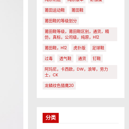
莆田运动鞋
莆田鞋
莆田鞋的等级划分
莆田鞋等级，莆田鞋区别，通货，精
仿，真标，公司级，纯原，H12
莆田鞋，H12
虎扑版
足球鞋
过毒
透气鞋
通货
钉鞋
阿玛尼，卡西欧，DW，浪琴，劳力
士，CK
龙鳞纹色猎鹰20
分类