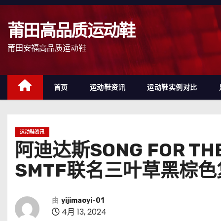
跳
至
莆田高品质运动鞋
内
容
莆田安福高品质运动鞋
首页
运动鞋资讯
运动鞋实例对比
运动鞋资讯
阿迪达斯SONG FOR THE M
SMTF联名三叶草黑棕色
由
yijimaoyi-01
4月 13, 2024