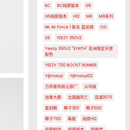
BC
BC纯原版本
G5
G5纯原版本
H12
M9
M9系列
NK Air Force 1 联名 蓝丝绸
OG
S9
YEEZY 350V2
Yeezy 350V2 "SYNTH" 亚洲限定天使
配色
YEEZY 700 BOOST RUNNER
Yijimaoyi
Yijimaoyi02
万邦客供辰元原厂
公司级
加拿大鹅
北面脑死亡
匡威1970
复刻鞋
椰子350
椰子500
椰子700
毒版
纯原H12
纯原制造
纯原版本
舒服度