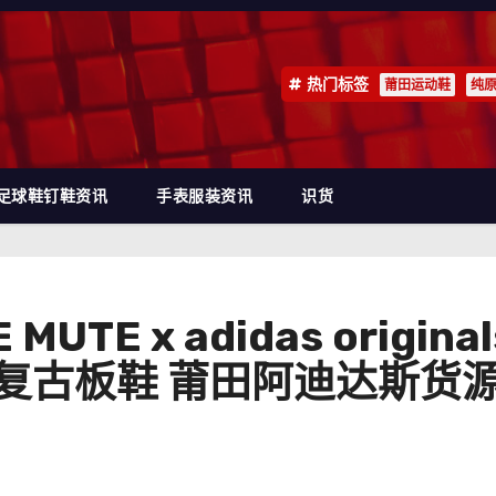
热门标签
莆田运动鞋
纯
足球鞋钉鞋资讯
手表服装资讯
识货
UTE x adidas origin
复古板鞋 莆田阿迪达斯货源 