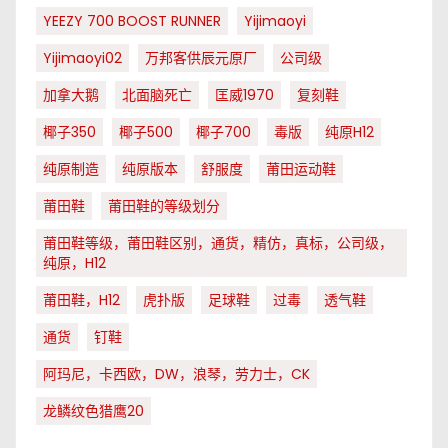
YEEZY 700 BOOST RUNNER
Yijimaoyi
Yijimaoyi02
万邦客供辰元原厂
公司级
加拿大鹅
北面脑死亡
匡威1970
复刻鞋
椰子350
椰子500
椰子700
毒版
纯原H12
纯原制造
纯原版本
舒服度
莆田运动鞋
莆田鞋
莆田鞋的等级划分
莆田鞋等级，莆田鞋区别，通货，精仿，真标，公司级，
纯原，H12
莆田鞋，H12
虎扑版
足球鞋
过毒
透气鞋
通货
钉鞋
阿玛尼，卡西欧，DW，浪琴，劳力士，CK
龙鳞纹色猎鹰20