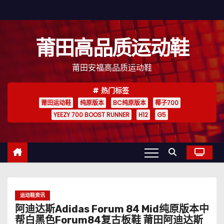
跳
至
内
莆田高品质运动鞋
容
莆田安福高品质运动鞋
热门标签
莆田运动鞋
纯原版本
BC纯原版本
椰子700
YEEZY 700 BOOST RUNNER
H12
G5
运动鞋资讯
阿迪达斯Adidas Forum 84 Mid纯原版本中
帮白黑色Forum84复古板鞋 莆田阿迪达斯