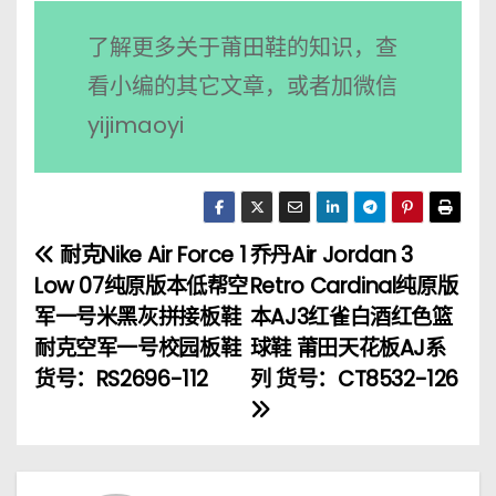
了解更多关于莆田鞋的知识，查
看小编的其它文章，或者加微信
yijimaoyi
耐克Nike Air Force 1
乔丹Air Jordan 3
文
Low 07纯原版本低帮空
Retro Cardinal纯原版
章
军一号米黑灰拼接板鞋
本AJ3红雀白酒红色篮
耐克空军一号校园板鞋
球鞋 莆田天花板AJ系
导
货号：RS2696-112
列 货号：CT8532-126
航