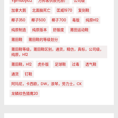
Yijimaoyi02
万邦客供辰元原厂
公司级
加拿大鹅
北面脑死亡
匡威1970
复刻鞋
椰子350
椰子500
椰子700
毒版
纯原H12
纯原制造
纯原版本
舒服度
莆田运动鞋
莆田鞋
莆田鞋的等级划分
莆田鞋等级，莆田鞋区别，通货，精仿，真标，公司级，
纯原，H12
莆田鞋，H12
虎扑版
足球鞋
过毒
透气鞋
通货
钉鞋
阿玛尼，卡西欧，DW，浪琴，劳力士，CK
龙鳞纹色猎鹰20