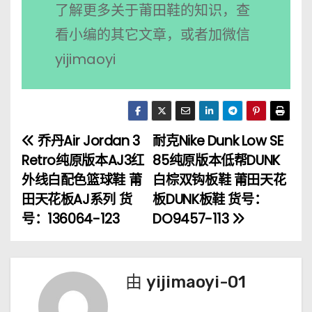
了解更多关于莆田鞋的知识，查
看小编的其它文章，或者加微信
yijimaoyi
乔丹Air Jordan 3
耐克Nike Dunk Low SE
文
Retro纯原版本AJ3红
85纯原版本低帮DUNK
章
外线白配色篮球鞋 莆
白棕双钩板鞋 莆田天花
田天花板AJ系列 货
板DUNK板鞋 货号：
导
号：136064-123
DO9457-113
航
由
yijimaoyi-01