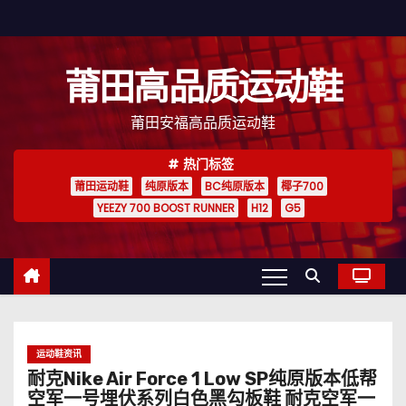
跳
至
内
莆田高品质运动鞋
容
莆田安福高品质运动鞋
热门标签
莆田运动鞋
纯原版本
BC纯原版本
椰子700
YEEZY 700 BOOST RUNNER
H12
G5
运动鞋资讯
耐克Nike Air Force 1 Low SP纯原版本低帮
空军一号埋伏系列白色黑勾板鞋 耐克空军一