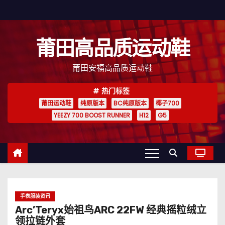
跳
至
内
莆田高品质运动鞋
容
莆田安福高品质运动鞋
热门标签
莆田运动鞋
纯原版本
BC纯原版本
椰子700
YEEZY 700 BOOST RUNNER
H12
G5
手表服装资讯
Arc’Teryx始祖鸟ARC 22FW 经典摇粒绒立
领拉链外套