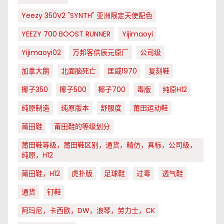
Yeezy 350V2 "SYNTH" 亚洲限定天使配色
YEEZY 700 BOOST RUNNER
Yijimaoyi
Yijimaoyi02
万邦客供辰元原厂
公司级
加拿大鹅
北面脑死亡
匡威1970
复刻鞋
椰子350
椰子500
椰子700
毒版
纯原H12
纯原制造
纯原版本
舒服度
莆田运动鞋
莆田鞋
莆田鞋的等级划分
莆田鞋等级，莆田鞋区别，通货，精仿，真标，公司级，
纯原，H12
莆田鞋，H12
虎扑版
足球鞋
过毒
透气鞋
通货
钉鞋
阿玛尼，卡西欧，DW，浪琴，劳力士，CK