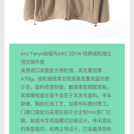
Arc’Teryx始祖鸟ARC 22FW 经典摇粒绒立
领拉链外套
采用进口双面复合摇粒绒，高克重加厚
470g。摇粒绒很常见但是高克重双面的很
少见，面料质感轻盈，触感柔软细腻亲肤，
其保暖程度丝毫不会亚于羊羔毛面料。平车
拼缝，胸前杠线工艺，加厚布料费时费工。
门襟口袋处均采用拉链开合定制YKK原厂拉
链，始祖鸟专用隐藏式拉链设计。休闲宽松
的版型裁剪，经典立领设计，打造最具特色