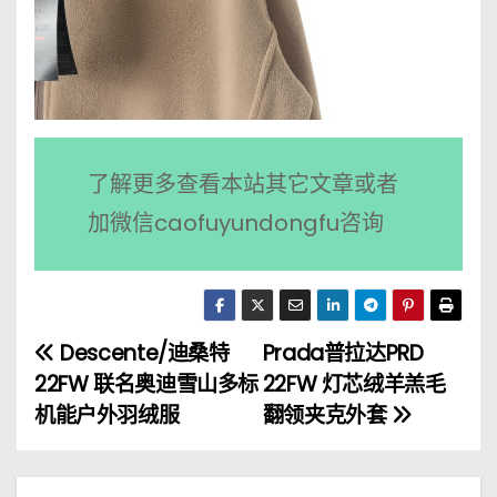
了解更多查看本站其它文章或者
加微信caofuyundongfu咨询
Descente/迪桑特
Prada普拉达PRD
文
22FW 联名奥迪雪山多标
22FW 灯芯绒羊羔毛
章
机能户外羽绒服
翻领夹克外套
导