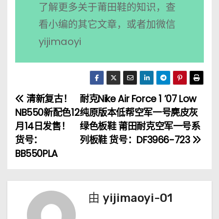
了解更多关于莆田鞋的知识，查
看小编的其它文章，或者加微信
yijimaoyi
清新复古！
耐克Nike Air Force 1 ’07 Low
文
NB550新配色12
纯原版本低帮空军一号麂皮灰
章
月14日发售！
绿色板鞋 莆田耐克空军一号系
货号：
列板鞋 货号：DF3966-723
导
BB550PLA
航
由
yijimaoyi-01