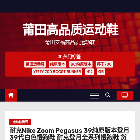
跳
至
内
莆田高品质运动鞋
容
莆田安福高品质运动鞋
热门标签
莆田运动鞋
纯原版本
BC纯原版本
椰子700
YEEZY 700 BOOST RUNNER
H12
G5
运动鞋资讯
耐克Nike Zoom Pegasus 39纯原版本登月
39代白色慢跑鞋 耐克登月全系列慢跑鞋 货