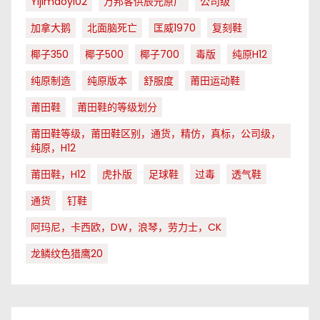
Yijimaoyi02
万邦客供辰元原厂
公司级
加拿大鹅
北面脑死亡
匡威1970
复刻鞋
椰子350
椰子500
椰子700
毒版
纯原H12
纯原制造
纯原版本
舒服度
莆田运动鞋
莆田鞋
莆田鞋的等级划分
莆田鞋等级，莆田鞋区别，通货，精仿，真标，公司级，
纯原，H12
莆田鞋，H12
虎扑版
足球鞋
过毒
透气鞋
通货
钉鞋
阿玛尼，卡西欧，DW，浪琴，劳力士，CK
龙鳞纹色猎鹰20