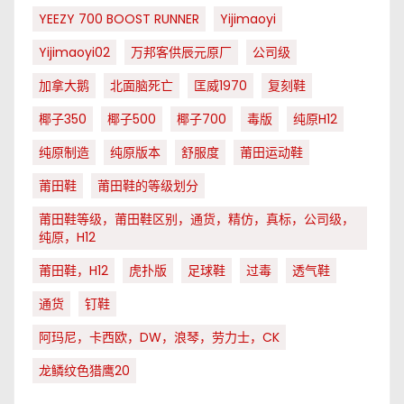
YEEZY 700 BOOST RUNNER
Yijimaoyi
Yijimaoyi02
万邦客供辰元原厂
公司级
加拿大鹅
北面脑死亡
匡威1970
复刻鞋
椰子350
椰子500
椰子700
毒版
纯原H12
纯原制造
纯原版本
舒服度
莆田运动鞋
莆田鞋
莆田鞋的等级划分
莆田鞋等级，莆田鞋区别，通货，精仿，真标，公司级，
纯原，H12
莆田鞋，H12
虎扑版
足球鞋
过毒
透气鞋
通货
钉鞋
阿玛尼，卡西欧，DW，浪琴，劳力士，CK
龙鳞纹色猎鹰20