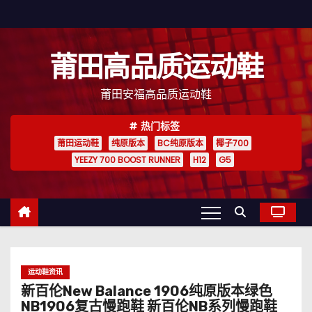
跳
至
内
莆田高品质运动鞋
容
莆田安福高品质运动鞋
热门标签
莆田运动鞋
纯原版本
BC纯原版本
椰子700
YEEZY 700 BOOST RUNNER
H12
G5
运动鞋资讯
新百伦New Balance 1906纯原版本绿色
NB1906复古慢跑鞋 新百伦NB系列慢跑鞋