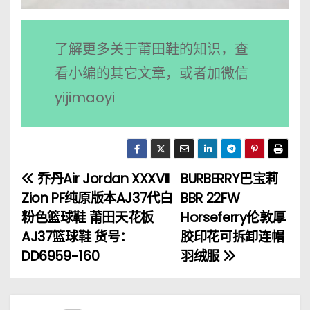
了解更多关于莆田鞋的知识，查
看小编的其它文章，或者加微信
yijimaoyi
乔丹Air Jordan XXXVII
BURBERRY巴宝莉
文
Zion PF纯原版本AJ37代白
BBR 22FW
章
粉色篮球鞋 莆田天花板
Horseferry伦敦厚
AJ37篮球鞋 货号：
胶印花可拆卸连帽
导
DD6959-160
羽绒服
航