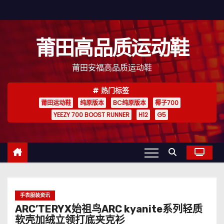
跳
至
内
莆田高品质运动鞋
容
莆田安福高品质运动鞋
热门标签
莆田运动鞋
纯原版本
BC纯原版本
椰子700
YEEZY 700 BOOST RUNNER
H12
G5
手表服装资讯
ARC’TERYX始祖鸟ARC kyanite系列轻质
软壳加绒立领打底夹克衫