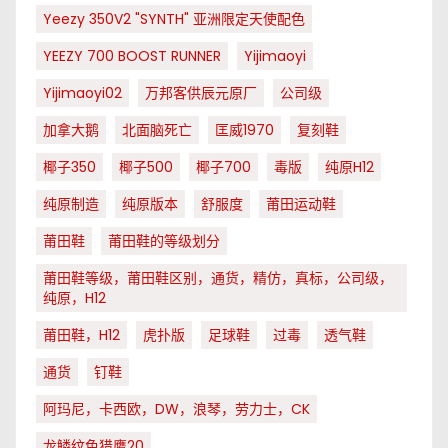
Yeezy 350V2 "SYNTH" 亚洲限定天使配色
YEEZY 700 BOOST RUNNER
Yijimaoyi
Yijimaoyi02
万邦客供辰元原厂
公司级
加拿大鹅
北面脑死亡
匡威1970
复刻鞋
椰子350
椰子500
椰子700
毒版
纯原H12
纯原制造
纯原版本
舒服度
莆田运动鞋
莆田鞋
莆田鞋的等级划分
莆田鞋等级，莆田鞋区别，通货，精仿，真标，公司级，
纯原，H12
莆田鞋，H12
虎扑版
足球鞋
过毒
透气鞋
通货
钉鞋
阿玛尼，卡西欧，DW，浪琴，劳力士，CK
龙鳞纹色猎鹰20