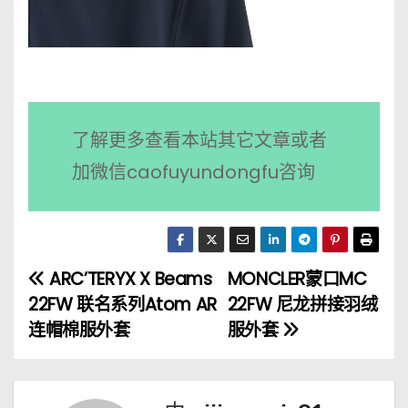
了解更多查看本站其它文章或者
加微信caofuyundongfu咨询
ARC’TERYX X Beams
MONCLER蒙口MC
文
22FW 联名系列Atom AR
22FW 尼龙拼接羽绒
章
连帽棉服外套
服外套
导
航