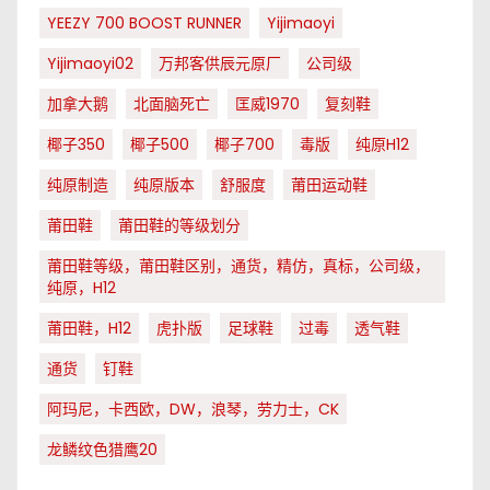
YEEZY 700 BOOST RUNNER
Yijimaoyi
Yijimaoyi02
万邦客供辰元原厂
公司级
加拿大鹅
北面脑死亡
匡威1970
复刻鞋
椰子350
椰子500
椰子700
毒版
纯原H12
纯原制造
纯原版本
舒服度
莆田运动鞋
莆田鞋
莆田鞋的等级划分
莆田鞋等级，莆田鞋区别，通货，精仿，真标，公司级，
纯原，H12
莆田鞋，H12
虎扑版
足球鞋
过毒
透气鞋
通货
钉鞋
阿玛尼，卡西欧，DW，浪琴，劳力士，CK
龙鳞纹色猎鹰20