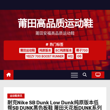
跳
至
内
莆田高品质运动鞋
容
莆田安福高品质运动鞋
热门标签
莆田运动鞋
纯原版本
BC纯原版本
椰子700
YEEZY 700 BOOST RUNNER
H12
G5
运动鞋资讯
耐克Nike SB Dunk Low Dunk纯原版本低
帮SB DUNK黑色板鞋 莆田天花板DUNK系列