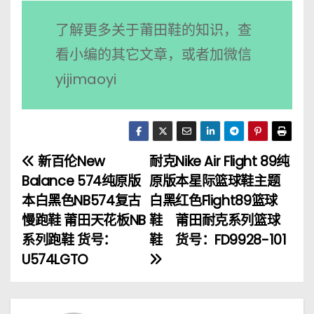
了解更多关于莆田鞋的知识，查
看小编的其它文章，或者加微信
yijimaoyi
新百伦New
耐克Nike Air Flight 89纯
文
Balance 574纯原版
原版本星际篮球鞋主题
章
本白黑色NB574复古
白黑红色Flight89篮球
慢跑鞋 莆田天花板NB
鞋 莆田耐克系列篮球
导
系列跑鞋 货号：
鞋 货号：FD9928-101
航
U574LGTO