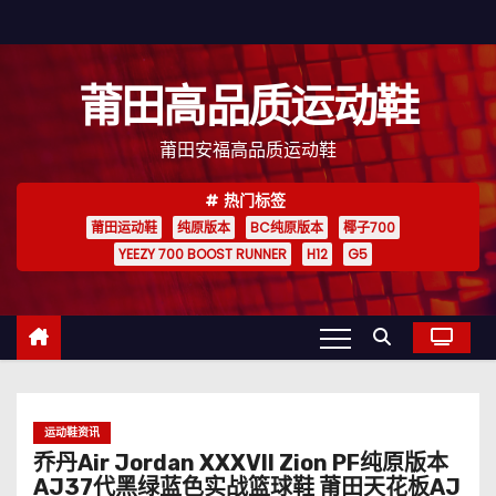
跳
至
内
莆田高品质运动鞋
容
莆田安福高品质运动鞋
热门标签
莆田运动鞋
纯原版本
BC纯原版本
椰子700
YEEZY 700 BOOST RUNNER
H12
G5
运动鞋资讯
乔丹Air Jordan XXXVII Zion PF纯原版本
AJ37代黑绿蓝色实战篮球鞋 莆田天花板AJ