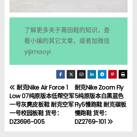
了解更多关于莆田鞋的知识，查
看小编的其它文章，或者加微信
yijimaoyi
耐克Nike Air Force 1
耐克Nike Zoom Fly
文
Low 07纯原版本低帮空军
5纯原版本白黑蓝色
章
一号灰麂皮板鞋 耐克空军
Fly5慢跑鞋 耐克碳板
一号校园板鞋 货号：
慢跑鞋 货号：
导
DZ3696-005
DZ2769-101
航