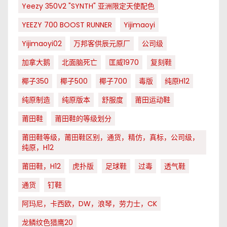
Yeezy 350V2 "SYNTH" 亚洲限定天使配色
YEEZY 700 BOOST RUNNER
Yijimaoyi
Yijimaoyi02
万邦客供辰元原厂
公司级
加拿大鹅
北面脑死亡
匡威1970
复刻鞋
椰子350
椰子500
椰子700
毒版
纯原H12
纯原制造
纯原版本
舒服度
莆田运动鞋
莆田鞋
莆田鞋的等级划分
莆田鞋等级，莆田鞋区别，通货，精仿，真标，公司级，
纯原，H12
莆田鞋，H12
虎扑版
足球鞋
过毒
透气鞋
通货
钉鞋
阿玛尼，卡西欧，DW，浪琴，劳力士，CK
龙鳞纹色猎鹰20