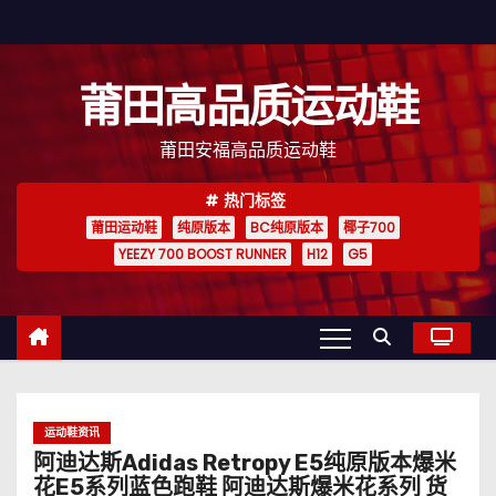
跳
至
内
莆田高品质运动鞋
容
莆田安福高品质运动鞋
热门标签
莆田运动鞋
纯原版本
BC纯原版本
椰子700
YEEZY 700 BOOST RUNNER
H12
G5
运动鞋资讯
阿迪达斯Adidas Retropy E5纯原版本爆米
花E5系列蓝色跑鞋 阿迪达斯爆米花系列 货