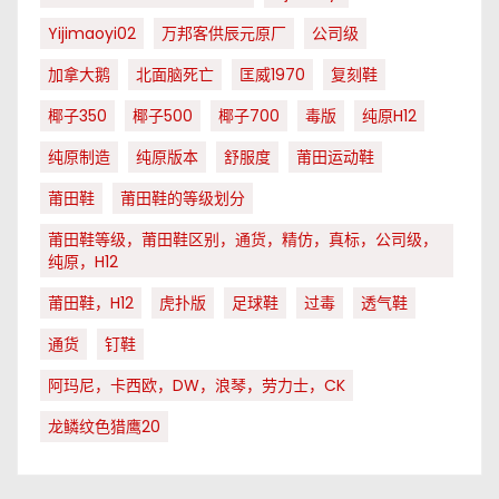
Yijimaoyi02
万邦客供辰元原厂
公司级
加拿大鹅
北面脑死亡
匡威1970
复刻鞋
椰子350
椰子500
椰子700
毒版
纯原H12
纯原制造
纯原版本
舒服度
莆田运动鞋
莆田鞋
莆田鞋的等级划分
莆田鞋等级，莆田鞋区别，通货，精仿，真标，公司级，
纯原，H12
莆田鞋，H12
虎扑版
足球鞋
过毒
透气鞋
通货
钉鞋
阿玛尼，卡西欧，DW，浪琴，劳力士，CK
龙鳞纹色猎鹰20