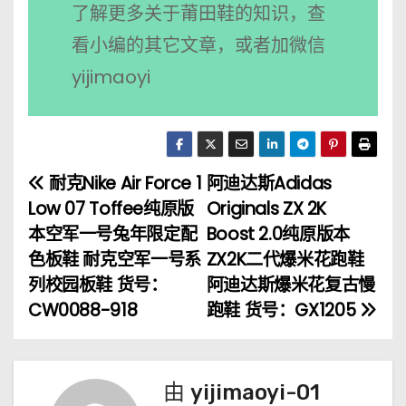
了解更多关于莆田鞋的知识，查
看小编的其它文章，或者加微信
yijimaoyi
耐克Nike Air Force 1
阿迪达斯Adidas
文
Low 07 Toffee纯原版
Originals ZX 2K
章
本空军一号兔年限定配
Boost 2.0纯原版本
色板鞋 耐克空军一号系
ZX2K二代爆米花跑鞋
导
列校园板鞋 货号：
阿迪达斯爆米花复古慢
航
CW0088-918
跑鞋 货号：GX1205
由
yijimaoyi-01