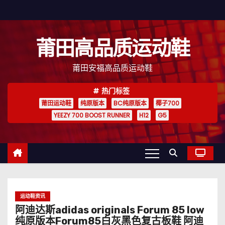
跳
至
内
莆田高品质运动鞋
容
莆田安福高品质运动鞋
热门标签
莆田运动鞋
纯原版本
BC纯原版本
椰子700
YEEZY 700 BOOST RUNNER
H12
G5
运动鞋资讯
阿迪达斯adidas originals Forum 85 low
纯原版本Forum85白灰黑色复古板鞋 阿迪