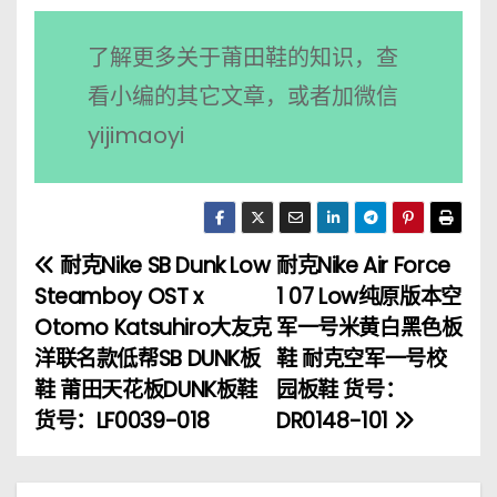
了解更多关于莆田鞋的知识，查
看小编的其它文章，或者加微信
yijimaoyi
耐克Nike SB Dunk Low
耐克Nike Air Force
文
Steamboy OST x
1 07 Low纯原版本空
章
Otomo Katsuhiro大友克
军一号米黄白黑色板
洋联名款低帮SB DUNK板
鞋 耐克空军一号校
导
鞋 莆田天花板DUNK板鞋
园板鞋 货号：
航
货号：LF0039-018
DR0148-101