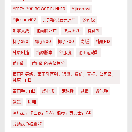
YEEZY 700 BOOST RUNNER
Yijimaoyi
Yijimaoyi02
万邦客供辰元原厂
公司级
加拿大鹅
北面脑死亡
匡威1970
复刻鞋
椰子350
椰子500
椰子700
毒版
纯原H12
纯原制造
纯原版本
舒服度
莆田运动鞋
莆田鞋
莆田鞋的等级划分
莆田鞋等级，莆田鞋区别，通货，精仿，真标，公司级，
纯原，H12
莆田鞋，H12
虎扑版
足球鞋
过毒
透气鞋
通货
钉鞋
阿玛尼，卡西欧，DW，浪琴，劳力士，CK
龙鳞纹色猎鹰20