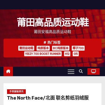
跳
至
内
莆田高品质运动鞋
容
莆田安福高品质运动鞋
热门标签
莆田运动鞋
纯原版本
BC纯原版本
椰子700
YEEZY 700 BOOST RUNNER
H12
G5
手表服装资讯
The North Face/北面 联名剪纸羽绒服