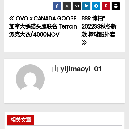
OVO x CANADA GOOSE
BBR 博柏*
文
加拿大鹅猫头鹰联名 Terrain
2022SS秋冬新
章
派克大衣/4000MOV
款 棒球服外套
导
航
由
yijimaoyi-01
相关文章