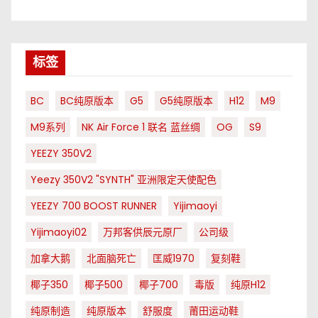
标签
BC
BC纯原版本
G5
G5纯原版本
H12
M9
M9系列
NK Air Force 1 联名 蓝丝绸
OG
S9
YEEZY 350V2
Yeezy 350V2 "SYNTH" 亚洲限定天使配色
YEEZY 700 BOOST RUNNER
Yijimaoyi
Yijimaoyi02
万邦客供辰元原厂
公司级
加拿大鹅
北面脑死亡
匡威1970
复刻鞋
椰子350
椰子500
椰子700
毒版
纯原H12
纯原制造
纯原版本
舒服度
莆田运动鞋