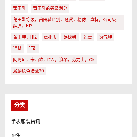
莆田鞋
莆田鞋的等级划分
莆田鞋等级，莆田鞋区别，通货，精仿，真标，公司级，
纯原，H12
莆田鞋，H12
虎扑版
足球鞋
过毒
透气鞋
通货
钉鞋
阿玛尼，卡西欧，DW，浪琴，劳力士，CK
龙鳞纹色猎鹰20
分类
手表服装资讯
识货